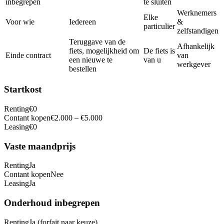
inbegrepen
te sluiten
Werknemers
Elke
Voor wie
Iedereen
&
particulier
zelfstandigen
Teruggave van de
Afhankelijk
fiets, mogelijkheid om
De fiets is
Einde contract
van
een nieuwe te
van u
werkgever
bestellen
Startkost
Renting
€0
Contant kopen
€2.000 – €5.000
Leasing
€0
Vaste maandprijs
Renting
Ja
Contant kopen
Nee
Leasing
Ja
Onderhoud inbegrepen
Renting
Ja (forfait naar keuze)