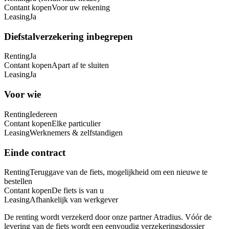
Contant kopen
Voor uw rekening
Leasing
Ja
Diefstalverzekering inbegrepen
Renting
Ja
Contant kopen
Apart af te sluiten
Leasing
Ja
Voor wie
Renting
Iedereen
Contant kopen
Elke particulier
Leasing
Werknemers & zelfstandigen
Einde contract
Renting
Teruggave van de fiets, mogelijkheid om een nieuwe te
bestellen
Contant kopen
De fiets is van u
Leasing
Afhankelijk van werkgever
De renting wordt verzekerd door onze partner Atradius. Vóór de
levering van de fiets wordt een eenvoudig verzekeringsdossier