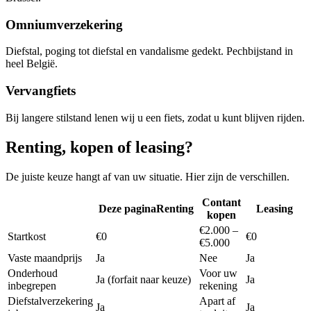
Omniumverzekering
Diefstal, poging tot diefstal en vandalisme gedekt. Pechbijstand in
heel België.
Vervangfiets
Bij langere stilstand lenen wij u een fiets, zodat u kunt blijven rijden.
Renting, kopen of leasing?
De juiste keuze hangt af van uw situatie. Hier zijn de verschillen.
Contant
Deze pagina
Renting
Leasing
kopen
€2.000 –
Startkost
€0
€0
€5.000
Vaste maandprijs
Ja
Nee
Ja
Onderhoud
Voor uw
Ja (forfait naar keuze)
Ja
inbegrepen
rekening
Diefstalverzekering
Apart af
Ja
Ja