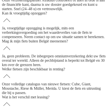
Onze verzekeringspartner Atradius controleert of alles in orde is aan
de financiële kant, daarna is uw dossier goedgekeurd en kunt u
starten. Snel (24–48 u) en vertrouwelijk.
Kan ik vroegtijdig opzeggen?
Ja, vroegtijdige opzegging is mogelijk, mits een
verbrekingsvergoeding om het waardeverlies van de fiets te
compenseren. Neem contact op om uw situatie samen te berekenen.
Mag ik mijn fiets buiten België meenemen?
Ja, geen probleem. De inbegrepen omniumverzekering dekt uw fiets
overal ter wereld. Alleen de pechbijstand is beperkt tot België en 30
km over de grenzen heen.
Welke fietsen zijn beschikbaar in renting?
Onze volledige catalogus van nieuwe fietsen: Cube, Giant,
Moustache, Riese & Müller, Merida. U kiest de fiets en uitrusting
die bij u passen.
Wat is het verschil met leasing?