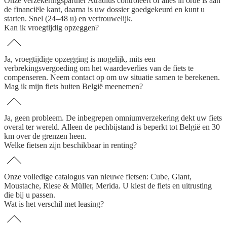
Onze verzekeringspartner Atradius controleert of alles in orde is aan
de financiële kant, daarna is uw dossier goedgekeurd en kunt u
starten. Snel (24–48 u) en vertrouwelijk.
Kan ik vroegtijdig opzeggen?
Ja, vroegtijdige opzegging is mogelijk, mits een
verbrekingsvergoeding om het waardeverlies van de fiets te
compenseren. Neem contact op om uw situatie samen te berekenen.
Mag ik mijn fiets buiten België meenemen?
Ja, geen probleem. De inbegrepen omniumverzekering dekt uw fiets
overal ter wereld. Alleen de pechbijstand is beperkt tot België en 30
km over de grenzen heen.
Welke fietsen zijn beschikbaar in renting?
Onze volledige catalogus van nieuwe fietsen: Cube, Giant,
Moustache, Riese & Müller, Merida. U kiest de fiets en uitrusting
die bij u passen.
Wat is het verschil met leasing?