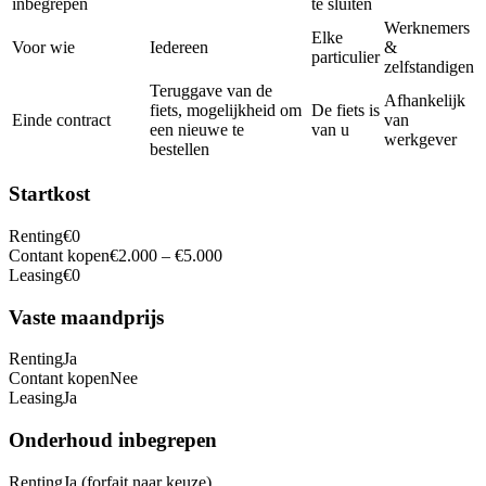
inbegrepen
te sluiten
Werknemers
Elke
Voor wie
Iedereen
&
particulier
zelfstandigen
Teruggave van de
Afhankelijk
fiets, mogelijkheid om
De fiets is
Einde contract
van
een nieuwe te
van u
werkgever
bestellen
Startkost
Renting
€0
Contant kopen
€2.000 – €5.000
Leasing
€0
Vaste maandprijs
Renting
Ja
Contant kopen
Nee
Leasing
Ja
Onderhoud inbegrepen
Renting
Ja (forfait naar keuze)