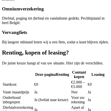
Omniumverzekering
Diefstal, poging tot diefstal en vandalisme gedekt. Pechbijstand in
heel België.
Vervangfiets
Bij langere stilstand lenen wij u een fiets, zodat u kunt blijven rijden.
Renting, kopen of leasing?
De juiste keuze hangt af van uw situatie. Hier zijn de verschillen.
Contant
Deze pagina
Renting
Leasing
kopen
€2.000 –
Startkost
€0
€0
€5.000
Vaste maandprijs
Ja
Nee
Ja
Onderhoud
Voor uw
Ja (forfait naar keuze)
Ja
inbegrepen
rekening
Diefstalverzekering
Apart af
Ja
Ja