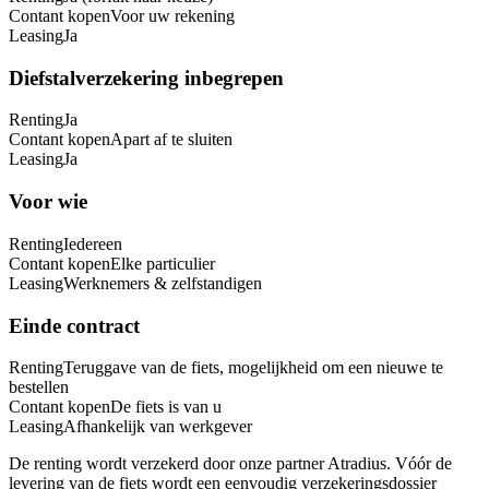
Contant kopen
Voor uw rekening
Leasing
Ja
Diefstalverzekering inbegrepen
Renting
Ja
Contant kopen
Apart af te sluiten
Leasing
Ja
Voor wie
Renting
Iedereen
Contant kopen
Elke particulier
Leasing
Werknemers & zelfstandigen
Einde contract
Renting
Teruggave van de fiets, mogelijkheid om een nieuwe te
bestellen
Contant kopen
De fiets is van u
Leasing
Afhankelijk van werkgever
De renting wordt verzekerd door onze partner Atradius. Vóór de
levering van de fiets wordt een eenvoudig verzekeringsdossier