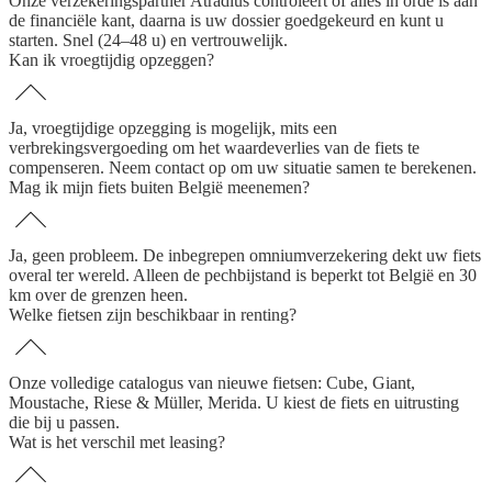
Onze verzekeringspartner Atradius controleert of alles in orde is aan
de financiële kant, daarna is uw dossier goedgekeurd en kunt u
starten. Snel (24–48 u) en vertrouwelijk.
Kan ik vroegtijdig opzeggen?
Ja, vroegtijdige opzegging is mogelijk, mits een
verbrekingsvergoeding om het waardeverlies van de fiets te
compenseren. Neem contact op om uw situatie samen te berekenen.
Mag ik mijn fiets buiten België meenemen?
Ja, geen probleem. De inbegrepen omniumverzekering dekt uw fiets
overal ter wereld. Alleen de pechbijstand is beperkt tot België en 30
km over de grenzen heen.
Welke fietsen zijn beschikbaar in renting?
Onze volledige catalogus van nieuwe fietsen: Cube, Giant,
Moustache, Riese & Müller, Merida. U kiest de fiets en uitrusting
die bij u passen.
Wat is het verschil met leasing?