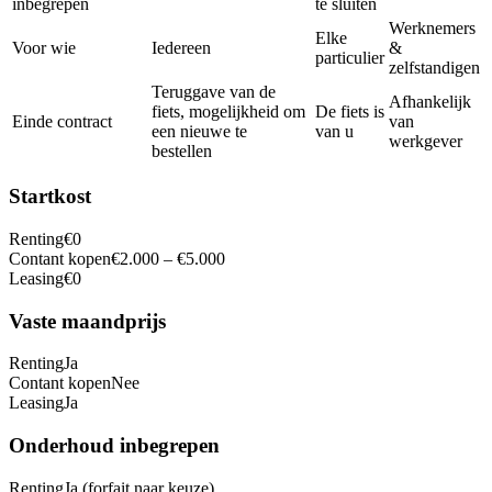
inbegrepen
te sluiten
Werknemers
Elke
Voor wie
Iedereen
&
particulier
zelfstandigen
Teruggave van de
Afhankelijk
fiets, mogelijkheid om
De fiets is
Einde contract
van
een nieuwe te
van u
werkgever
bestellen
Startkost
Renting
€0
Contant kopen
€2.000 – €5.000
Leasing
€0
Vaste maandprijs
Renting
Ja
Contant kopen
Nee
Leasing
Ja
Onderhoud inbegrepen
Renting
Ja (forfait naar keuze)