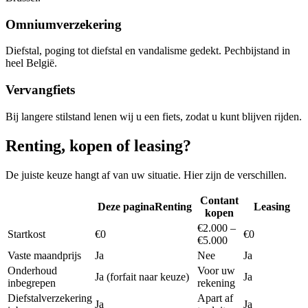
Omniumverzekering
Diefstal, poging tot diefstal en vandalisme gedekt. Pechbijstand in
heel België.
Vervangfiets
Bij langere stilstand lenen wij u een fiets, zodat u kunt blijven rijden.
Renting, kopen of leasing?
De juiste keuze hangt af van uw situatie. Hier zijn de verschillen.
Contant
Deze pagina
Renting
Leasing
kopen
€2.000 –
Startkost
€0
€0
€5.000
Vaste maandprijs
Ja
Nee
Ja
Onderhoud
Voor uw
Ja (forfait naar keuze)
Ja
inbegrepen
rekening
Diefstalverzekering
Apart af
Ja
Ja