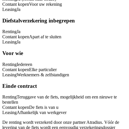
Contant kopen
Voor uw rekening
Leasing
Ja
Diefstalverzekering inbegrepen
Renting
Ja
Contant kopen
Apart af te sluiten
Leasing
Ja
Voor wie
Renting
Iedereen
Contant kopen
Elke particulier
Leasing
Werknemers & zelfstandigen
Einde contract
Renting
Teruggave van de fiets, mogelijkheid om een nieuwe te
bestellen
Contant kopen
De fiets is van u
Leasing
Afhankelijk van werkgever
De renting wordt verzekerd door onze partner Atradius. Vóór de
levering van de fiets wordt een eenvoudig verzekeringsdossier