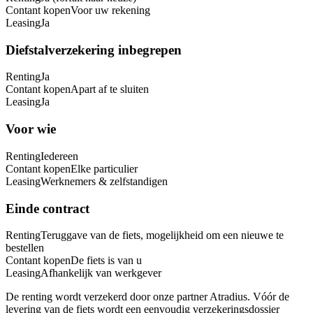
Contant kopen
Voor uw rekening
Leasing
Ja
Diefstalverzekering inbegrepen
Renting
Ja
Contant kopen
Apart af te sluiten
Leasing
Ja
Voor wie
Renting
Iedereen
Contant kopen
Elke particulier
Leasing
Werknemers & zelfstandigen
Einde contract
Renting
Teruggave van de fiets, mogelijkheid om een nieuwe te
bestellen
Contant kopen
De fiets is van u
Leasing
Afhankelijk van werkgever
De renting wordt verzekerd door onze partner Atradius. Vóór de
levering van de fiets wordt een eenvoudig verzekeringsdossier