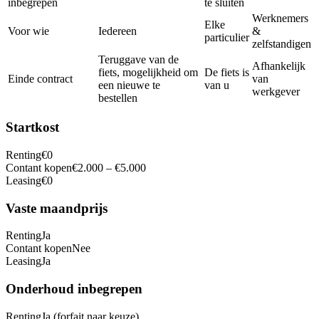
inbegrepen
te sluiten
Werknemers
Elke
Voor wie
Iedereen
&
particulier
zelfstandigen
Teruggave van de
Afhankelijk
fiets, mogelijkheid om
De fiets is
Einde contract
van
een nieuwe te
van u
werkgever
bestellen
Startkost
Renting
€0
Contant kopen
€2.000 – €5.000
Leasing
€0
Vaste maandprijs
Renting
Ja
Contant kopen
Nee
Leasing
Ja
Onderhoud inbegrepen
Renting
Ja (forfait naar keuze)