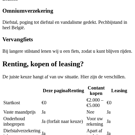
Omniumverzekering
Diefstal, poging tot diefstal en vandalisme gedekt. Pechbijstand in
heel België.
Vervangfiets
Bij langere stilstand lenen wij u een fiets, zodat u kunt blijven rijden.
Renting, kopen of leasing?
De juiste keuze hangt af van uw situatie. Hier zijn de verschillen.
Contant
Deze pagina
Renting
Leasing
kopen
€2.000 –
Startkost
€0
€0
€5.000
Vaste maandprijs
Ja
Nee
Ja
Onderhoud
Voor uw
Ja (forfait naar keuze)
Ja
inbegrepen
rekening
Diefstalverzekering
Apart af
Ja
Ja