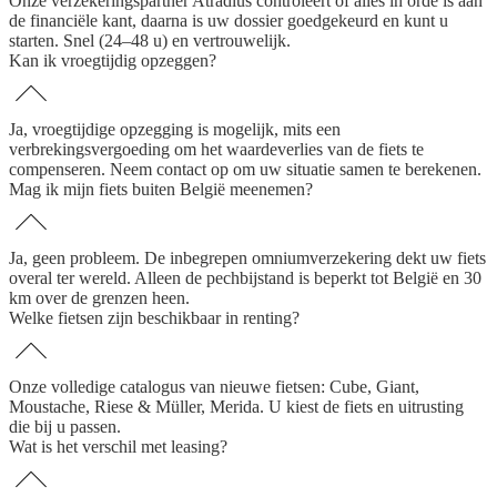
Onze verzekeringspartner Atradius controleert of alles in orde is aan
de financiële kant, daarna is uw dossier goedgekeurd en kunt u
starten. Snel (24–48 u) en vertrouwelijk.
Kan ik vroegtijdig opzeggen?
Ja, vroegtijdige opzegging is mogelijk, mits een
verbrekingsvergoeding om het waardeverlies van de fiets te
compenseren. Neem contact op om uw situatie samen te berekenen.
Mag ik mijn fiets buiten België meenemen?
Ja, geen probleem. De inbegrepen omniumverzekering dekt uw fiets
overal ter wereld. Alleen de pechbijstand is beperkt tot België en 30
km over de grenzen heen.
Welke fietsen zijn beschikbaar in renting?
Onze volledige catalogus van nieuwe fietsen: Cube, Giant,
Moustache, Riese & Müller, Merida. U kiest de fiets en uitrusting
die bij u passen.
Wat is het verschil met leasing?