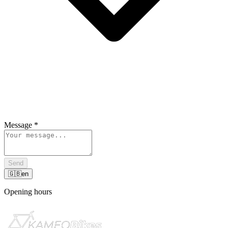
Message
*
Send
🇬🇧
en
Opening hours