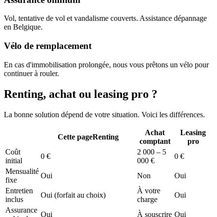
Vol, tentative de vol et vandalisme couverts. Assistance dépannage
en Belgique.
Vélo de remplacement
En cas d'immobilisation prolongée, nous vous prêtons un vélo pour
continuer à rouler.
Renting, achat ou leasing pro ?
La bonne solution dépend de votre situation. Voici les différences.
Achat
Leasing
Cette page
Renting
comptant
pro
Coût
2 000 – 5
0 €
0 €
initial
000 €
Mensualité
Oui
Non
Oui
fixe
Entretien
À votre
Oui (forfait au choix)
Oui
inclus
charge
Assurance
Oui
À souscrire
Oui