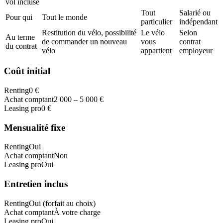
vol incluse
Tout
Salarié ou
Pour qui
Tout le monde
particulier
indépendant
Restitution du vélo, possibilité
Le vélo
Selon
Au terme
de commander un nouveau
vous
contrat
du contrat
vélo
appartient
employeur
Coût initial
Renting
0 €
Achat comptant
2 000 – 5 000 €
Leasing pro
0 €
Mensualité fixe
Renting
Oui
Achat comptant
Non
Leasing pro
Oui
Entretien inclus
Renting
Oui (forfait au choix)
Achat comptant
À votre charge
Leasing pro
Oui