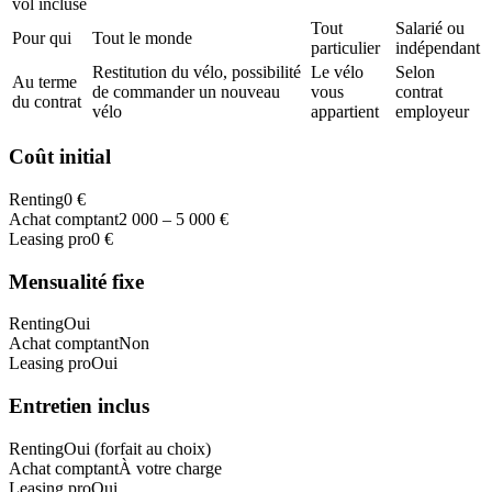
vol incluse
Tout
Salarié ou
Pour qui
Tout le monde
particulier
indépendant
Restitution du vélo, possibilité
Le vélo
Selon
Au terme
de commander un nouveau
vous
contrat
du contrat
vélo
appartient
employeur
Coût initial
Renting
0 €
Achat comptant
2 000 – 5 000 €
Leasing pro
0 €
Mensualité fixe
Renting
Oui
Achat comptant
Non
Leasing pro
Oui
Entretien inclus
Renting
Oui (forfait au choix)
Achat comptant
À votre charge
Leasing pro
Oui