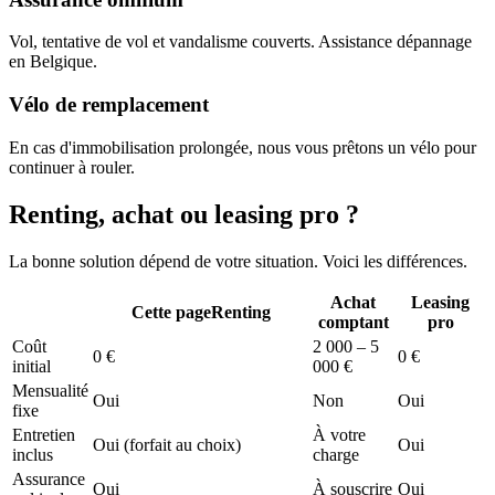
Vol, tentative de vol et vandalisme couverts. Assistance dépannage
en Belgique.
Vélo de remplacement
En cas d'immobilisation prolongée, nous vous prêtons un vélo pour
continuer à rouler.
Renting, achat ou leasing pro ?
La bonne solution dépend de votre situation. Voici les différences.
Achat
Leasing
Cette page
Renting
comptant
pro
Coût
2 000 – 5
0 €
0 €
initial
000 €
Mensualité
Oui
Non
Oui
fixe
Entretien
À votre
Oui (forfait au choix)
Oui
inclus
charge
Assurance
Oui
À souscrire
Oui