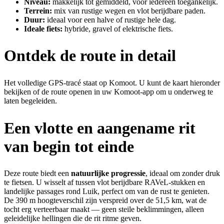
Niveau:
makkelijk tot gemiddeld, voor iedereen toegankelijk.
Terrein:
mix van rustige wegen en vlot berijdbare paden.
Duur:
ideaal voor een halve of rustige hele dag.
Ideale fiets:
hybride, gravel of elektrische fiets.
Ontdek de route in detail
Het volledige GPS-tracé staat op Komoot. U kunt de kaart hieronder
bekijken of de route openen in uw Komoot-app om u onderweg te
laten begeleiden.
Een vlotte en aangename rit
van begin tot einde
Deze route biedt een
natuurlijke progressie
, ideaal om zonder druk
te fietsen. U wisselt af tussen vlot berijdbare RAVeL-stukken en
landelijke passages rond Luik, perfect om van de rust te genieten.
De 390 m hoogteverschil zijn verspreid over de 51,5 km, wat de
tocht erg verteerbaar maakt — geen steile beklimmingen, alleen
geleidelijke hellingen die de rit ritme geven.