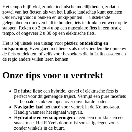
Het tempo blijft vlot, zonder technische moeilijkheden, zodat u
zowel van het fietsen als van het Luikse landschap kunt genieten.
Onderweg vindt u banken en uitkijkpunten — uitstekende
gelegenheden om even halt te houden, iets te drinken en weer op te
stappen. Reken op 3 tot 4 u op een musculaire fiets in een rustig
tempo, of ongeveer 2 u 30 op een elektrische fiets.
Het is bij uitstek een uitstap voor
plezier, ontdekking en
ontspanning
. Even goed met tieners als met vrienden die opnieuw
de fiets ontdekken, of zelfs voor bezoekers die in Luik passeren en
de regio anders willen leren kennen.
Onze tips voor u vertrekt
De juiste fiets:
een hybride, gravel of elektrische fiets is
perfect voor dit gemengde traject. Vermijd een pure racefiets
— bepaalde stukken lopen over onverharde paden.
Navigatie:
laad het tracé voor vertrek in de Komoot-app.
Handig wanneer het signaal wegvalt.
Hydratatie en versnaperingen:
neem een drinkbus en een
snack mee. Het RAVeL doorkruist soms afgelegen zones
zonder winkels in de buurt.