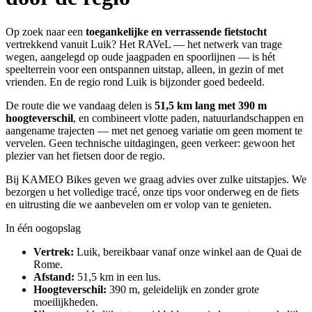
Op zoek naar een
toegankelijke en verrassende fietstocht
vertrekkend vanuit Luik? Het RAVeL — het netwerk van trage
wegen, aangelegd op oude jaagpaden en spoorlijnen — is hét
speelterrein voor een ontspannen uitstap, alleen, in gezin of met
vrienden. En de regio rond Luik is bijzonder goed bedeeld.
De route die we vandaag delen is
51,5 km lang met 390 m
hoogteverschil
, en combineert vlotte paden, natuurlandschappen en
aangename trajecten — met net genoeg variatie om geen moment te
vervelen. Geen technische uitdagingen, geen verkeer: gewoon het
plezier van het fietsen door de regio.
Bij KAMEO Bikes geven we graag advies over zulke uitstapjes. We
bezorgen u het volledige tracé, onze tips voor onderweg en de fiets
en uitrusting die we aanbevelen om er volop van te genieten.
In één oogopslag
Vertrek:
Luik, bereikbaar vanaf onze winkel aan de Quai de
Rome.
Afstand:
51,5 km in een lus.
Hoogteverschil:
390 m, geleidelijk en zonder grote
moeilijkheden.