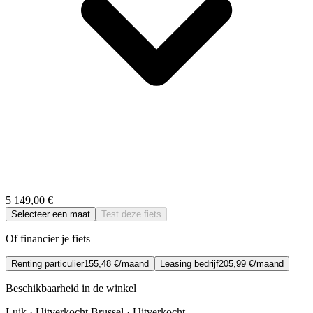
5 149,00 €
Selecteer een maat
Test deze fiets
Of financier je fiets
Renting particulier
155,48 €/maand
Leasing bedrijf
205,99 €/maand
Beschikbaarheid in de winkel
Luik · Uitverkocht
Brussel · Uitverkocht