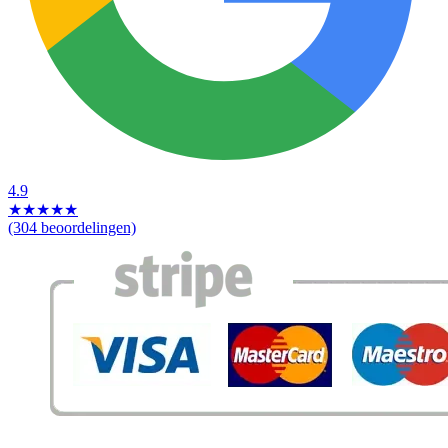
4.9
★
★
★
★
★
(304 beoordelingen)