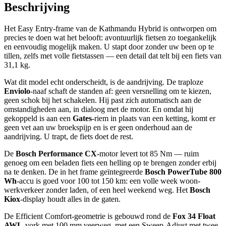
Beschrijving
Het Easy Entry-frame van de Kathmandu Hybrid is ontworpen om
precies te doen wat het belooft: avontuurlijk fietsen zo toegankelijk
en eenvoudig mogelijk maken. U stapt door zonder uw been op te
tillen, zelfs met volle fietstassen — een detail dat telt bij een fiets van
31,1 kg.
Wat dit model echt onderscheidt, is de aandrijving. De traploze
Enviolo
-naaf schaft de standen af: geen versnelling om te kiezen,
geen schok bij het schakelen. Hij past zich automatisch aan de
omstandigheden aan, in dialoog met de motor. En omdat hij
gekoppeld is aan een
Gates
-riem in plaats van een ketting, komt er
geen vet aan uw broekspijp en is er geen onderhoud aan de
aandrijving. U trapt, de fiets doet de rest.
De
Bosch Performance CX
-motor levert tot 85 Nm — ruim
genoeg om een beladen fiets een helling op te brengen zonder erbij
na te denken. De in het frame geïntegreerde
Bosch PowerTube 800
Wh
-accu is goed voor 100 tot 150 km: een volle week woon-
werkverkeer zonder laden, of een heel weekend weg. Het
Bosch
Kiox
-display houdt alles in de gaten.
De Efficient Comfort-geometrie is gebouwd rond de
Fox 34 Float
AWL
-vork met 100 mm veerweg, met een Sweep-Adjust met twee