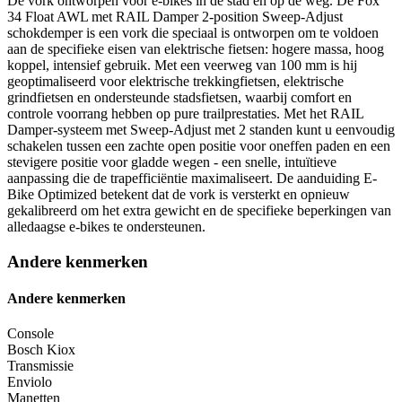
De vork ontworpen voor e-bikes in de stad en op de weg. De Fox
34 Float AWL met RAIL Damper 2-position Sweep-Adjust
schokdemper is een vork die speciaal is ontworpen om te voldoen
aan de specifieke eisen van elektrische fietsen: hogere massa, hoog
koppel, intensief gebruik. Met een veerweg van 100 mm is hij
geoptimaliseerd voor elektrische trekkingfietsen, elektrische
grindfietsen en ondersteunde stadsfietsen, waarbij comfort en
controle voorrang hebben op pure trailprestaties. Met het RAIL
Damper-systeem met Sweep-Adjust met 2 standen kunt u eenvoudig
schakelen tussen een zachte open positie voor oneffen paden en een
stevigere positie voor gladde wegen - een snelle, intuïtieve
aanpassing die de trapefficiëntie maximaliseert. De aanduiding E-
Bike Optimized betekent dat de vork is versterkt en opnieuw
gekalibreerd om het extra gewicht en de specifieke beperkingen van
alledaagse e-bikes te ondersteunen.
Andere kenmerken
Andere kenmerken
Console
Bosch Kiox
Transmissie
Enviolo
Manetten