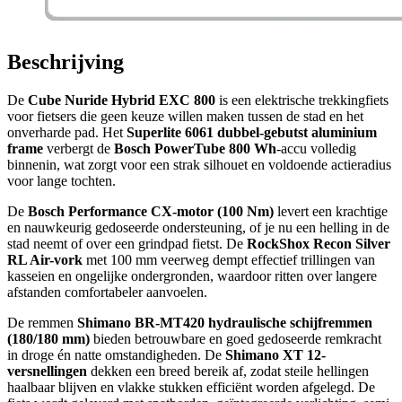
Beschrijving
De
Cube Nuride Hybrid EXC 800
is een elektrische trekkingfiets
voor fietsers die geen keuze willen maken tussen de stad en het
onverharde pad. Het
Superlite 6061 dubbel-gebutst aluminium
frame
verbergt de
Bosch PowerTube 800 Wh
-accu volledig
binnenin, wat zorgt voor een strak silhouet en voldoende actieradius
voor lange tochten.
De
Bosch Performance CX-motor (100 Nm)
levert een krachtige
en nauwkeurig gedoseerde ondersteuning, of je nu een helling in de
stad neemt of over een grindpad fietst. De
RockShox Recon Silver
RL Air-vork
met 100 mm veerweg dempt effectief trillingen van
kasseien en ongelijke ondergronden, waardoor ritten over langere
afstanden comfortabeler aanvoelen.
De remmen
Shimano BR-MT420 hydraulische schijfremmen
(180/180 mm)
bieden betrouwbare en goed gedoseerde remkracht
in droge én natte omstandigheden. De
Shimano XT 12-
versnellingen
dekken een breed bereik af, zodat steile hellingen
haalbaar blijven en vlakke stukken efficiënt worden afgelegd. De