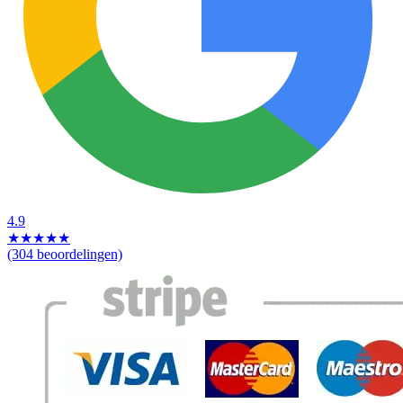
4.9
★
★
★
★
★
(304 beoordelingen)