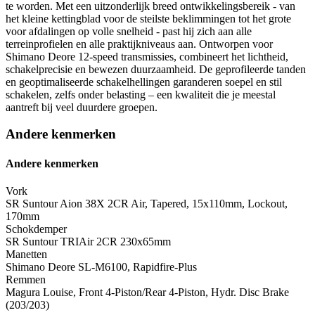
te worden. Met een uitzonderlijk breed ontwikkelingsbereik - van
het kleine kettingblad voor de steilste beklimmingen tot het grote
voor afdalingen op volle snelheid - past hij zich aan alle
terreinprofielen en alle praktijkniveaus aan. Ontworpen voor
Shimano Deore 12-speed transmissies, combineert het lichtheid,
schakelprecisie en bewezen duurzaamheid. De geprofileerde tanden
en geoptimaliseerde schakelhellingen garanderen soepel en stil
schakelen, zelfs onder belasting – een kwaliteit die je meestal
aantreft bij veel duurdere groepen.
Andere kenmerken
Andere kenmerken
Vork
SR Suntour Aion 38X 2CR Air, Tapered, 15x110mm, Lockout,
170mm
Schokdemper
SR Suntour TRIAir 2CR 230x65mm
Manetten
Shimano Deore SL-M6100, Rapidfire-Plus
Remmen
Magura Louise, Front 4-Piston/Rear 4-Piston, Hydr. Disc Brake
(203/203)