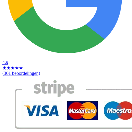
4.9
★
★
★
★
★
(301 beoordelingen)