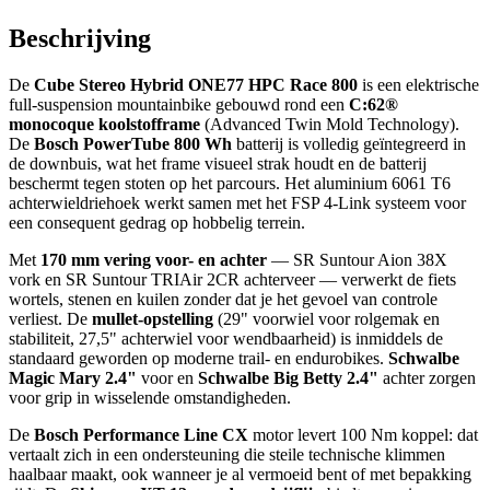
Beschrijving
De
Cube Stereo Hybrid ONE77 HPC Race 800
is een elektrische
full-suspension mountainbike gebouwd rond een
C:62®
monocoque koolstofframe
(Advanced Twin Mold Technology).
De
Bosch PowerTube 800 Wh
batterij is volledig geïntegreerd in
de downbuis, wat het frame visueel strak houdt en de batterij
beschermt tegen stoten op het parcours. Het aluminium 6061 T6
achterwieldriehoek werkt samen met het FSP 4-Link systeem voor
een consequent gedrag op hobbelig terrein.
Met
170 mm vering voor- en achter
— SR Suntour Aion 38X
vork en SR Suntour TRIAir 2CR achterveer — verwerkt de fiets
wortels, stenen en kuilen zonder dat je het gevoel van controle
verliest. De
mullet-opstelling
(29" voorwiel voor rolgemak en
stabiliteit, 27,5" achterwiel voor wendbaarheid) is inmiddels de
standaard geworden op moderne trail- en endurobikes.
Schwalbe
Magic Mary 2.4"
voor en
Schwalbe Big Betty 2.4"
achter zorgen
voor grip in wisselende omstandigheden.
De
Bosch Performance Line CX
motor levert 100 Nm koppel: dat
vertaalt zich in een ondersteuning die steile technische klimmen
haalbaar maakt, ook wanneer je al vermoeid bent of met bepakking