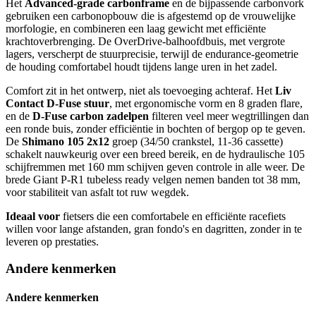
Het
Advanced-grade carbonframe
en de bijpassende carbonvork
gebruiken een carbonopbouw die is afgestemd op de vrouwelijke
morfologie, en combineren een laag gewicht met efficiënte
krachtoverbrenging. De OverDrive-balhoofdbuis, met vergrote
lagers, verscherpt de stuurprecisie, terwijl de endurance-geometrie
de houding comfortabel houdt tijdens lange uren in het zadel.
Comfort zit in het ontwerp, niet als toevoeging achteraf. Het
Liv
Contact D-Fuse stuur
, met ergonomische vorm en 8 graden flare,
en de
D-Fuse carbon zadelpen
filteren veel meer wegtrillingen dan
een ronde buis, zonder efficiëntie in bochten of bergop op te geven.
De
Shimano 105 2x12
groep (34/50 crankstel, 11-36 cassette)
schakelt nauwkeurig over een breed bereik, en de hydraulische 105
schijfremmen met 160 mm schijven geven controle in alle weer. De
brede Giant P-R1 tubeless ready velgen nemen banden tot 38 mm,
voor stabiliteit van asfalt tot ruw wegdek.
Ideaal voor
fietsers die een comfortabele en efficiënte racefiets
willen voor lange afstanden, gran fondo's en dagritten, zonder in te
leveren op prestaties.
Andere kenmerken
Andere kenmerken