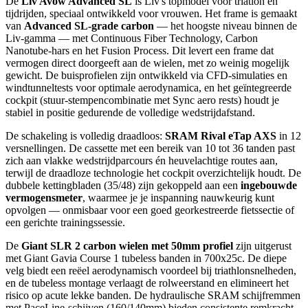
De
Liv Avow Advanced SL
is Liv's topmodel voor triatlon en
tijdrijden, speciaal ontwikkeld voor vrouwen. Het frame is gemaakt
van
Advanced SL-grade carbon
— het hoogste niveau binnen de
Liv-gamma — met Continuous Fiber Technology, Carbon
Nanotube-hars en het Fusion Process. Dit levert een frame dat
vermogen direct doorgeeft aan de wielen, met zo weinig mogelijk
gewicht. De buisprofielen zijn ontwikkeld via CFD-simulaties en
windtunneltests voor optimale aerodynamica, en het geïntegreerde
cockpit (stuur-stempencombinatie met Sync aero rests) houdt je
stabiel in positie gedurende de volledige wedstrijdafstand.
De schakeling is volledig draadloos:
SRAM Rival eTap AXS
in 12
versnellingen. De cassette met een bereik van 10 tot 36 tanden past
zich aan vlakke wedstrijdparcours én heuvelachtige routes aan,
terwijl de draadloze technologie het cockpit overzichtelijk houdt. De
dubbele kettingbladen (35/48) zijn gekoppeld aan een
ingebouwde
vermogensmeter
, waarmee je je inspanning nauwkeurig kunt
opvolgen — onmisbaar voor een goed georkestreerde fietssectie of
een gerichte trainingssessie.
De
Giant SLR 2 carbon wielen met 50mm profiel
zijn uitgerust
met Giant Gavia Course 1 tubeless banden in 700x25c. De diepe
velg biedt een reëel aerodynamisch voordeel bij triathlonsnelheden,
en de tubeless montage verlaagt de rolweerstand en elimineert het
risico op acute lekke banden. De hydraulische SRAM schijfremmen
met PaceLine-schijven (160/140mm) bieden consistente remkracht