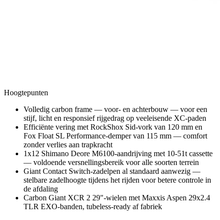
Hoogtepunten
Volledig carbon frame — voor- en achterbouw — voor een
stijf, licht en responsief rijgedrag op veeleisende XC-paden
Efficiënte vering met RockShox Sid-vork van 120 mm en
Fox Float SL Performance-demper van 115 mm — comfort
zonder verlies aan trapkracht
1x12 Shimano Deore M6100-aandrijving met 10-51t cassette
— voldoende versnellingsbereik voor alle soorten terrein
Giant Contact Switch-zadelpen al standaard aanwezig —
stelbare zadelhoogte tijdens het rijden voor betere controle in
de afdaling
Carbon Giant XCR 2 29"-wielen met Maxxis Aspen 29x2.4
TLR EXO-banden, tubeless-ready af fabriek