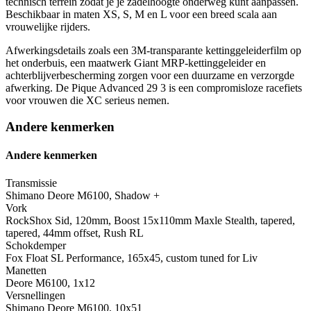
technisch terrein zodat je je zadelhoogte onderweg kunt aanpassen.
Beschikbaar in maten XS, S, M en L voor een breed scala aan
vrouwelijke rijders.
Afwerkingsdetails zoals een 3M-transparante kettinggeleiderfilm op
het onderbuis, een maatwerk Giant MRP-kettinggeleider en
achterblijverbescherming zorgen voor een duurzame en verzorgde
afwerking. De Pique Advanced 29 3 is een compromisloze racefiets
voor vrouwen die XC serieus nemen.
Andere kenmerken
Andere kenmerken
Transmissie
Shimano Deore M6100, Shadow +
Vork
RockShox Sid, 120mm, Boost 15x110mm Maxle Stealth, tapered,
tapered, 44mm offset, Rush RL
Schokdemper
Fox Float SL Performance, 165x45, custom tuned for Liv
Manetten
Deore M6100, 1x12
Versnellingen
Shimano Deore M6100, 10x51