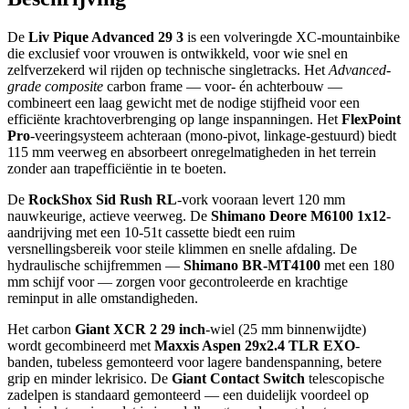
De
Liv Pique Advanced 29 3
is een volveringde XC-mountainbike
die exclusief voor vrouwen is ontwikkeld, voor wie snel en
zelfverzekerd wil rijden op technische singletracks. Het
Advanced-
grade composite
carbon frame — voor- én achterbouw —
combineert een laag gewicht met de nodige stijfheid voor een
efficiënte krachtoverbrenging op lange inspanningen. Het
FlexPoint
Pro
-veeringsysteem achteraan (mono-pivot, linkage-gestuurd) biedt
115 mm veerweg en absorbeert onregelmatigheden in het terrein
zonder aan trapefficiëntie in te boeten.
De
RockShox Sid Rush RL
-vork vooraan levert 120 mm
nauwkeurige, actieve veerweg. De
Shimano Deore M6100 1x12
-
aandrijving met een 10-51t cassette biedt een ruim
versnellingsbereik voor steile klimmen en snelle afdaling. De
hydraulische schijfremmen —
Shimano BR-MT4100
met een 180
mm schijf voor — zorgen voor gecontroleerde en krachtige
reminput in alle omstandigheden.
Het carbon
Giant XCR 2 29 inch
-wiel (25 mm binnenwijdte)
wordt gecombineerd met
Maxxis Aspen 29x2.4 TLR EXO
-
banden, tubeless gemonteerd voor lagere bandenspanning, betere
grip en minder lekrisico. De
Giant Contact Switch
telescopische
zadelpen is standaard gemonteerd — een duidelijk voordeel op