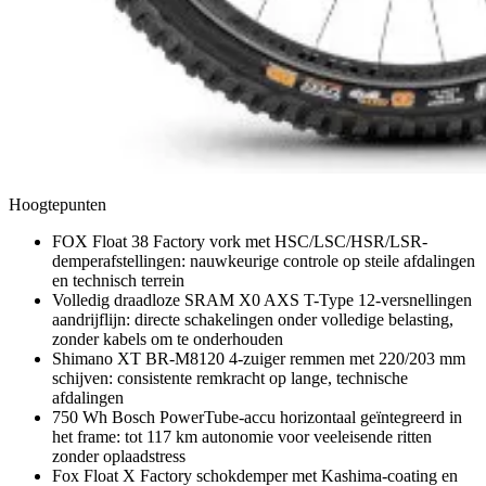
Hoogtepunten
FOX Float 38 Factory vork met HSC/LSC/HSR/LSR-
demperafstellingen: nauwkeurige controle op steile afdalingen
en technisch terrein
Volledig draadloze SRAM X0 AXS T-Type 12-versnellingen
aandrijflijn: directe schakelingen onder volledige belasting,
zonder kabels om te onderhouden
Shimano XT BR-M8120 4-zuiger remmen met 220/203 mm
schijven: consistente remkracht op lange, technische
afdalingen
750 Wh Bosch PowerTube-accu horizontaal geïntegreerd in
het frame: tot 117 km autonomie voor veeleisende ritten
zonder oplaadstress
Fox Float X Factory schokdemper met Kashima-coating en