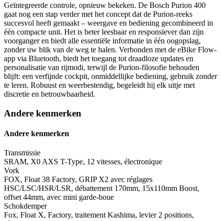
Geïntegreerde controle, opnieuw bekeken. De Bosch Purion 400
gaat nog een stap verder met het concept dat de Purion-reeks
succesvol heeft gemaakt – weergave en bediening gecombineerd in
één compacte unit. Het is beter leesbaar en responsiever dan zijn
voorganger en biedt alle essentiële informatie in één oogopslag,
zonder uw blik van de weg te halen. Verbonden met de eBike Flow-
app via Bluetooth, biedt het toegang tot draadloze updates en
personalisatie van rijmodi, terwijl de Purion-filosofie behouden
blijft: een verfijnde cockpit, onmiddellijke bediening, gebruik zonder
te leren. Robuust en weerbestendig, begeleidt hij elk uitje met
discretie en betrouwbaarheid.
Andere kenmerken
Andere kenmerken
Transmissie
SRAM, X0 AXS T-Type, 12 vitesses, électronique
Vork
FOX, Float 38 Factory, GRIP X2 avec réglages
HSC/LSC/HSR/LSR, débattement 170mm, 15x110mm Boost,
offset 44mm, avec mini garde-boue
Schokdemper
Fox, Float X, Factory, traitement Kashima, levier 2 positions,