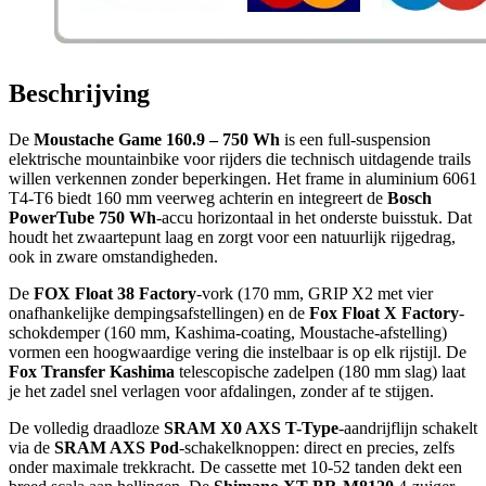
Beschrijving
De
Moustache Game 160.9 – 750 Wh
is een full-suspension
elektrische mountainbike voor rijders die technisch uitdagende trails
willen verkennen zonder beperkingen. Het frame in aluminium 6061
T4-T6 biedt 160 mm veerweg achterin en integreert de
Bosch
PowerTube 750 Wh
-accu horizontaal in het onderste buisstuk. Dat
houdt het zwaartepunt laag en zorgt voor een natuurlijk rijgedrag,
ook in zware omstandigheden.
De
FOX Float 38 Factory
-vork (170 mm, GRIP X2 met vier
onafhankelijke dempingsafstellingen) en de
Fox Float X Factory
-
schokdemper (160 mm, Kashima-coating, Moustache-afstelling)
vormen een hoogwaardige vering die instelbaar is op elk rijstijl. De
Fox Transfer Kashima
telescopische zadelpen (180 mm slag) laat
je het zadel snel verlagen voor afdalingen, zonder af te stijgen.
De volledig draadloze
SRAM X0 AXS T-Type
-aandrijflijn schakelt
via de
SRAM AXS Pod
-schakelknoppen: direct en precies, zelfs
onder maximale trekkracht. De cassette met 10-52 tanden dekt een