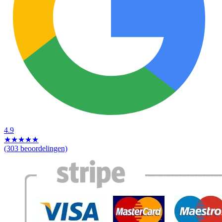
4.9
★
★
★
★
★
(303 beoordelingen)