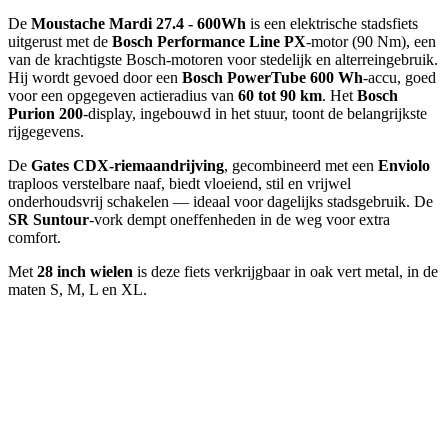
De
Moustache Mardi 27.4 - 600Wh
is een elektrische stadsfiets
uitgerust met de
Bosch Performance Line PX
-motor (90 Nm), een
van de krachtigste Bosch-motoren voor stedelijk en alterreingebruik.
Hij wordt gevoed door een
Bosch PowerTube 600 Wh
-accu, goed
voor een opgegeven actieradius van
60 tot 90 km
. Het
Bosch
Purion 200
-display, ingebouwd in het stuur, toont de belangrijkste
rijgegevens.
De
Gates CDX-riemaandrijving
, gecombineerd met een
Enviolo
traploos verstelbare naaf, biedt vloeiend, stil en vrijwel
onderhoudsvrij schakelen — ideaal voor dagelijks stadsgebruik. De
SR Suntour
-vork dempt oneffenheden in de weg voor extra
comfort.
Met
28 inch wielen
is deze fiets verkrijgbaar in oak vert metal, in de
maten S, M, L en XL.