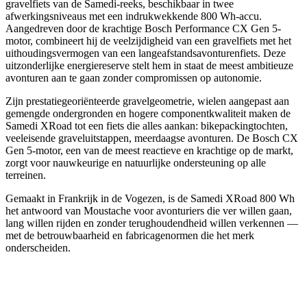
gravelfiets van de Samedi-reeks, beschikbaar in twee
afwerkingsniveaus met een indrukwekkende 800 Wh-accu.
Aangedreven door de krachtige Bosch Performance CX Gen 5-
motor, combineert hij de veelzijdigheid van een gravelfiets met het
uithoudingsvermogen van een langeafstandsavonturenfiets. Deze
uitzonderlijke energiereserve stelt hem in staat de meest ambitieuze
avonturen aan te gaan zonder compromissen op autonomie.
Zijn prestatiegeoriënteerde gravelgeometrie, wielen aangepast aan
gemengde ondergronden en hogere componentkwaliteit maken de
Samedi XRoad tot een fiets die alles aankan: bikepackingtochten,
veeleisende graveluitstappen, meerdaagse avonturen. De Bosch CX
Gen 5-motor, een van de meest reactieve en krachtige op de markt,
zorgt voor nauwkeurige en natuurlijke ondersteuning op alle
terreinen.
Gemaakt in Frankrijk in de Vogezen, is de Samedi XRoad 800 Wh
het antwoord van Moustache voor avonturiers die ver willen gaan,
lang willen rijden en zonder terughoudendheid willen verkennen —
met de betrouwbaarheid en fabricagenormen die het merk
onderscheiden.