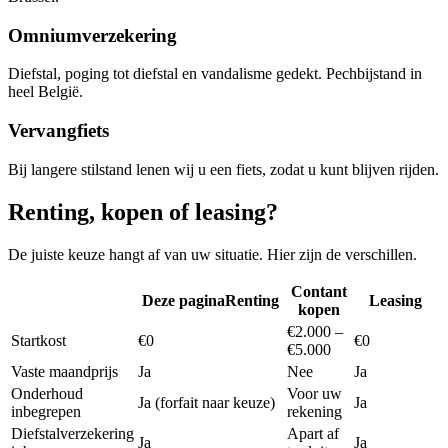
Omniumverzekering
Diefstal, poging tot diefstal en vandalisme gedekt. Pechbijstand in
heel België.
Vervangfiets
Bij langere stilstand lenen wij u een fiets, zodat u kunt blijven rijden.
Renting, kopen of leasing?
De juiste keuze hangt af van uw situatie. Hier zijn de verschillen.
Contant
Deze pagina
Renting
Leasing
kopen
€2.000 –
Startkost
€0
€0
€5.000
Vaste maandprijs
Ja
Nee
Ja
Onderhoud
Voor uw
Ja (forfait naar keuze)
Ja
inbegrepen
rekening
Diefstalverzekering
Apart af
Ja
Ja