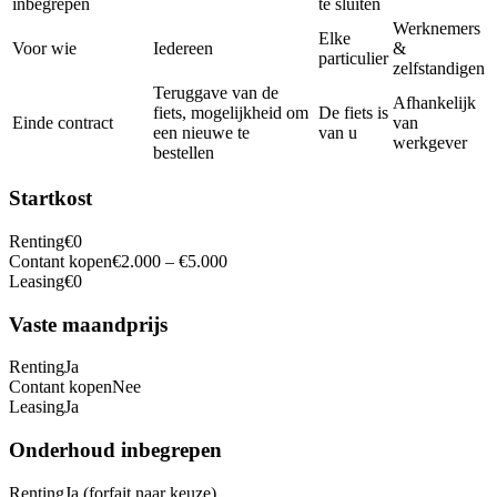
inbegrepen
te sluiten
Werknemers
Elke
Voor wie
Iedereen
&
particulier
zelfstandigen
Teruggave van de
Afhankelijk
fiets, mogelijkheid om
De fiets is
Einde contract
van
een nieuwe te
van u
werkgever
bestellen
Startkost
Renting
€0
Contant kopen
€2.000 – €5.000
Leasing
€0
Vaste maandprijs
Renting
Ja
Contant kopen
Nee
Leasing
Ja
Onderhoud inbegrepen
Renting
Ja (forfait naar keuze)