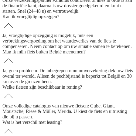
Onze verzekeringspartner Atradius controleert of alles in orde is aan
de financiële kant, daarna is uw dossier goedgekeurd en kunt u
starten. Snel (24–48 u) en vertrouwelijk.
Kan ik vroegtijdig opzeggen?
Ja, vroegtijdige opzegging is mogelijk, mits een
verbrekingsvergoeding om het waardeverlies van de fiets te
compenseren. Neem contact op om uw situatie samen te berekenen.
Mag ik mijn fiets buiten België meenemen?
Ja, geen probleem. De inbegrepen omniumverzekering dekt uw fiets
overal ter wereld. Alleen de pechbijstand is beperkt tot België en 30
km over de grenzen heen.
Welke fietsen zijn beschikbaar in renting?
Onze volledige catalogus van nieuwe fietsen: Cube, Giant,
Moustache, Riese & Müller, Merida. U kiest de fiets en uitrusting
die bij u passen.
Wat is het verschil met leasing?