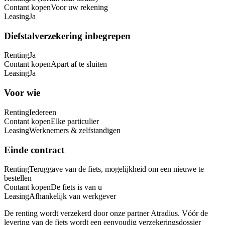
Contant kopen
Voor uw rekening
Leasing
Ja
Diefstalverzekering inbegrepen
Renting
Ja
Contant kopen
Apart af te sluiten
Leasing
Ja
Voor wie
Renting
Iedereen
Contant kopen
Elke particulier
Leasing
Werknemers & zelfstandigen
Einde contract
Renting
Teruggave van de fiets, mogelijkheid om een nieuwe te
bestellen
Contant kopen
De fiets is van u
Leasing
Afhankelijk van werkgever
De renting wordt verzekerd door onze partner Atradius. Vóór de
levering van de fiets wordt een eenvoudig verzekeringsdossier