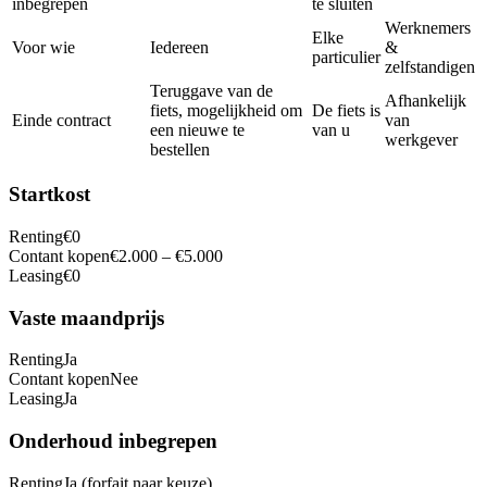
inbegrepen
te sluiten
Werknemers
Elke
Voor wie
Iedereen
&
particulier
zelfstandigen
Teruggave van de
Afhankelijk
fiets, mogelijkheid om
De fiets is
Einde contract
van
een nieuwe te
van u
werkgever
bestellen
Startkost
Renting
€0
Contant kopen
€2.000 – €5.000
Leasing
€0
Vaste maandprijs
Renting
Ja
Contant kopen
Nee
Leasing
Ja
Onderhoud inbegrepen
Renting
Ja (forfait naar keuze)