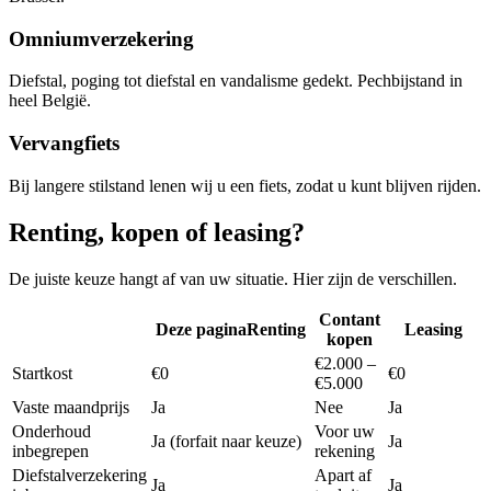
Omniumverzekering
Diefstal, poging tot diefstal en vandalisme gedekt. Pechbijstand in
heel België.
Vervangfiets
Bij langere stilstand lenen wij u een fiets, zodat u kunt blijven rijden.
Renting, kopen of leasing?
De juiste keuze hangt af van uw situatie. Hier zijn de verschillen.
Contant
Deze pagina
Renting
Leasing
kopen
€2.000 –
Startkost
€0
€0
€5.000
Vaste maandprijs
Ja
Nee
Ja
Onderhoud
Voor uw
Ja (forfait naar keuze)
Ja
inbegrepen
rekening
Diefstalverzekering
Apart af
Ja
Ja