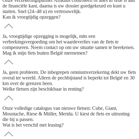
Onze verzekeringspartner Atradius controleert of alles in orde is aan
de financiële kant, daarna is uw dossier goedgekeurd en kunt u
starten. Snel (24–48 u) en vertrouwelijk.
Kan ik vroegtijdig opzeggen?
Ja, vroegtijdige opzegging is mogelijk, mits een
verbrekingsvergoeding om het waardeverlies van de fiets te
compenseren. Neem contact op om uw situatie samen te berekenen.
Mag ik mijn fiets buiten België meenemen?
Ja, geen probleem. De inbegrepen omniumverzekering dekt uw fiets
overal ter wereld. Alleen de pechbijstand is beperkt tot België en 30
km over de grenzen heen.
Welke fietsen zijn beschikbaar in renting?
Onze volledige catalogus van nieuwe fietsen: Cube, Giant,
Moustache, Riese & Müller, Merida. U kiest de fiets en uitrusting
die bij u passen.
Wat is het verschil met leasing?