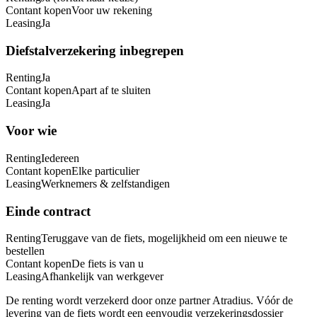
Contant kopen
Voor uw rekening
Leasing
Ja
Diefstalverzekering inbegrepen
Renting
Ja
Contant kopen
Apart af te sluiten
Leasing
Ja
Voor wie
Renting
Iedereen
Contant kopen
Elke particulier
Leasing
Werknemers & zelfstandigen
Einde contract
Renting
Teruggave van de fiets, mogelijkheid om een nieuwe te
bestellen
Contant kopen
De fiets is van u
Leasing
Afhankelijk van werkgever
De renting wordt verzekerd door onze partner Atradius. Vóór de
levering van de fiets wordt een eenvoudig verzekeringsdossier