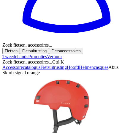
Zoek fietsen, accessoires...
Fietsen
Fietsuitrusting
Fietsaccessoires
Tweedehands
Promoties
Verhuur
Zoek fietsen, accessoires...
Ctrl K
Accessoirecatalogus
Fietsuitrusting
Hoofd
Helmen
casques
Abus
Skurb signal orange