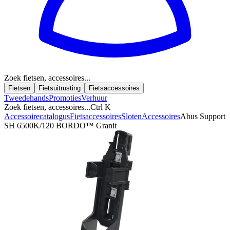
Zoek fietsen, accessoires...
Fietsen
Fietsuitrusting
Fietsaccessoires
Tweedehands
Promoties
Verhuur
Zoek fietsen, accessoires...
Ctrl K
Accessoirecatalogus
Fietsaccessoires
Sloten
Accessoires
Abus Support
SH 6500K/120 BORDO™ Granit