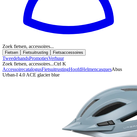
Zoek fietsen, accessoires...
Fietsen
Fietsuitrusting
Fietsaccessoires
Tweedehands
Promoties
Verhuur
Zoek fietsen, accessoires...
Ctrl K
Accessoirecatalogus
Fietsuitrusting
Hoofd
Helmen
casques
Abus
Urban-I 4.0 ACE glacier blue