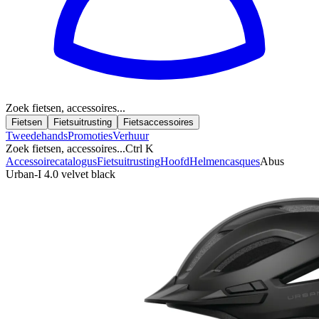
Zoek fietsen, accessoires...
Fietsen
Fietsuitrusting
Fietsaccessoires
Tweedehands
Promoties
Verhuur
Zoek fietsen, accessoires...
Ctrl K
Accessoirecatalogus
Fietsuitrusting
Hoofd
Helmen
casques
Abus
Urban-I 4.0 velvet black