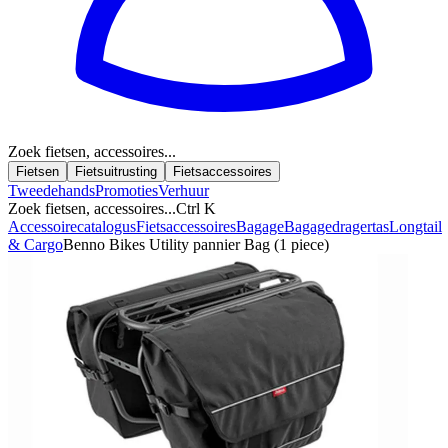
Zoek fietsen, accessoires...
Fietsen
Fietsuitrusting
Fietsaccessoires
Tweedehands
Promoties
Verhuur
Zoek fietsen, accessoires...
Ctrl K
Accessoirecatalogus
Fietsaccessoires
Bagage
Bagagedragertas
Longtail
& Cargo
Benno Bikes Utility pannier Bag (1 piece)