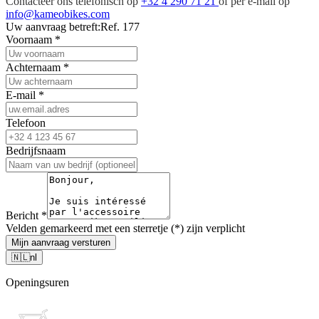
Contacteer ons telefonisch op
+32 4 290 71 21
of per e-mail op
info@kameobikes.com
Uw aanvraag betreft:
Ref. 177
Voornaam
*
Achternaam
*
E-mail
*
Telefoon
Bedrijfsnaam
Bericht
*
Velden gemarkeerd met een sterretje (*) zijn verplicht
Mijn aanvraag versturen
🇳🇱
nl
Openingsuren