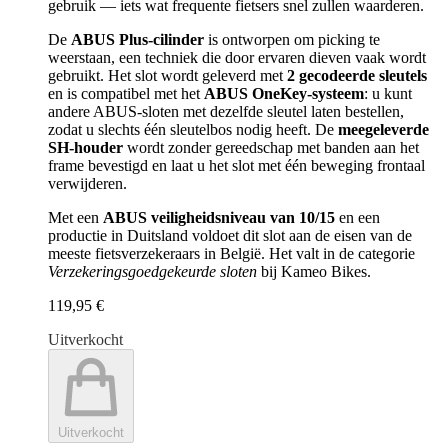
gebruik — iets wat frequente fietsers snel zullen waarderen.
De
ABUS Plus-cilinder
is ontworpen om picking te
weerstaan, een techniek die door ervaren dieven vaak wordt
gebruikt. Het slot wordt geleverd met
2 gecodeerde sleutels
en is compatibel met het
ABUS OneKey-systeem
: u kunt
andere ABUS-sloten met dezelfde sleutel laten bestellen,
zodat u slechts één sleutelbos nodig heeft. De
meegeleverde
SH-houder
wordt zonder gereedschap met banden aan het
frame bevestigd en laat u het slot met één beweging frontaal
verwijderen.
Met een
ABUS veiligheidsniveau van 10/15
en een
productie in Duitsland voldoet dit slot aan de eisen van de
meeste fietsverzekeraars in België. Het valt in de categorie
Verzekeringsgoedgekeurde sloten
bij Kameo Bikes.
119,95 €
Uitverkocht
Uitverkocht