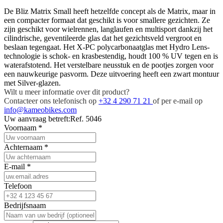
De Bliz Matrix Small heeft hetzelfde concept als de Matrix, maar in
een compacter formaat dat geschikt is voor smallere gezichten. Ze
zijn geschikt voor wielrennen, langlaufen en multisport dankzij het
cilindrische, geventileerde glas dat het gezichtsveld vergroot en
beslaan tegengaat. Het X-PC polycarbonaatglas met Hydro Lens-
technologie is schok- en krasbestendig, houdt 100 % UV tegen en is
waterafstotend. Het verstelbare neusstuk en de pootjes zorgen voor
een nauwkeurige pasvorm. Deze uitvoering heeft een zwart montuur
met Silver-glazen.
Wilt u meer informatie over dit product?
Contacteer ons telefonisch op
+32 4 290 71 21
of per e-mail op
info@kameobikes.com
Uw aanvraag betreft:
Ref. 5046
Voornaam
*
Achternaam
*
E-mail
*
Telefoon
Bedrijfsnaam