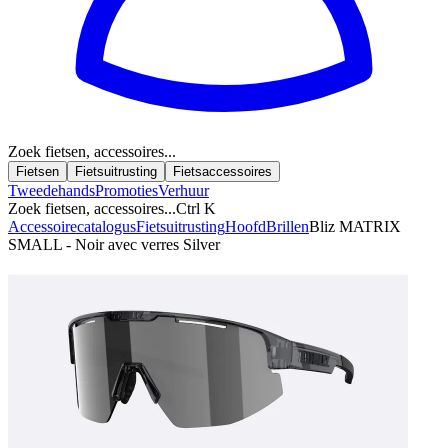
Zoek fietsen, accessoires...
Fietsen
Fietsuitrusting
Fietsaccessoires
Tweedehands
Promoties
Verhuur
Zoek fietsen, accessoires...
Ctrl K
Accessoirecatalogus
Fietsuitrusting
Hoofd
Brillen
Bliz MATRIX
SMALL - Noir avec verres Silver