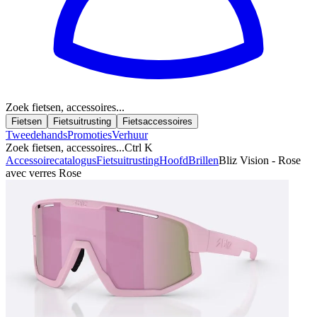
Zoek fietsen, accessoires...
Fietsen
Fietsuitrusting
Fietsaccessoires
Tweedehands
Promoties
Verhuur
Zoek fietsen, accessoires...
Ctrl K
Accessoirecatalogus
Fietsuitrusting
Hoofd
Brillen
Bliz Vision - Rose
avec verres Rose