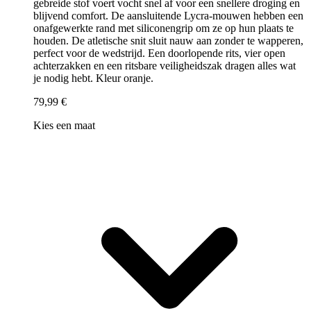
gebreide stof voert vocht snel af voor een snellere droging en
blijvend comfort. De aansluitende Lycra-mouwen hebben een
onafgewerkte rand met siliconengrip om ze op hun plaats te
houden. De atletische snit sluit nauw aan zonder te wapperen,
perfect voor de wedstrijd. Een doorlopende rits, vier open
achterzakken en een ritsbare veiligheidszak dragen alles wat
je nodig hebt. Kleur oranje.
79,99 €
Kies een maat