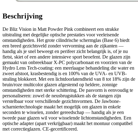
Beschrijving
De Bliz Vision in Matt Powder Pink combineert een strakke
uitstraling met degelijke optische prestaties voor veeleisende
omstandigheden. Het grote cilindrische schermglas (Base 6) biedt
een breed gezichtsveld zonder vervorming aan de zijkanten —
handig als je snel beweegt en perifeer zicht belangrijk is, of je nu
fietst, skiet of een andere intensieve sport beoefent. De glazen zijn
gemaakt van onbreekbaar X-PC polycarbonaat en voorzien van de
Hydro Lens Tech-coating: een meerlaagse behandeling die water en
zweet afstoot, krasbestendig is en 100% van de UVA- en UVB-
straling blokkeert. Met een lichtdoorlatendheid van 8 tot 18% zijn de
bruin/roze multicolor glazen afgestemd op heldere, zonnige
omstandigheden met sterke schittering. De pasvorm is eenvoudig te
personaliseren: zowel de neusbrugstukken als de stangen zijn
verstelbaar voor verschillende gezichtsvormen. De Jawbone-
scharniertechnologie maakt het mogelijk om glazen in enkele
seconden te wisselen, zonder gereedschap — handig als je een
tweede paar glazen wil voor wisselende lichtomstandigheden. Een
optische adapter (apart verkrijgbaar) maakt het montuur compatibel
met correctieglazen. CE-gecertificeerd.