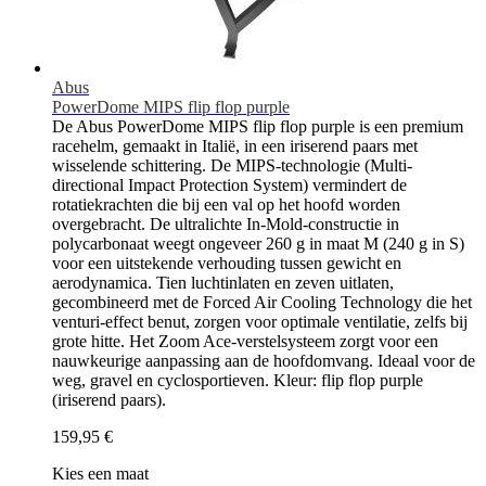
Abus
PowerDome MIPS flip flop purple
De Abus PowerDome MIPS flip flop purple is een premium
racehelm, gemaakt in Italië, in een iriserend paars met
wisselende schittering. De MIPS-technologie (Multi-
directional Impact Protection System) vermindert de
rotatiekrachten die bij een val op het hoofd worden
overgebracht. De ultralichte In-Mold-constructie in
polycarbonaat weegt ongeveer 260 g in maat M (240 g in S)
voor een uitstekende verhouding tussen gewicht en
aerodynamica. Tien luchtinlaten en zeven uitlaten,
gecombineerd met de Forced Air Cooling Technology die het
venturi-effect benut, zorgen voor optimale ventilatie, zelfs bij
grote hitte. Het Zoom Ace-verstelsysteem zorgt voor een
nauwkeurige aanpassing aan de hoofdomvang. Ideaal voor de
weg, gravel en cyclosportieven. Kleur: flip flop purple
(iriserend paars).
159,95 €
Kies een maat