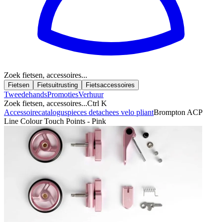
Zoek fietsen, accessoires...
Fietsen
Fietsuitrusting
Fietsaccessoires
Tweedehands
Promoties
Verhuur
Zoek fietsen, accessoires...
Ctrl K
Accessoirecatalogus
pieces detachees velo pliant
Brompton ACP
Line Colour Touch Points - Pink