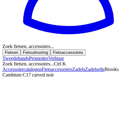
Zoek fietsen, accessoires...
Fietsen
Fietsuitrusting
Fietsaccessoires
Tweedehands
Promoties
Verhuur
Zoek fietsen, accessoires...
Ctrl K
Accessoirecatalogus
Fietsaccessoires
Zadels
Zadel
selle
Brooks
Cambium C17 carved noir