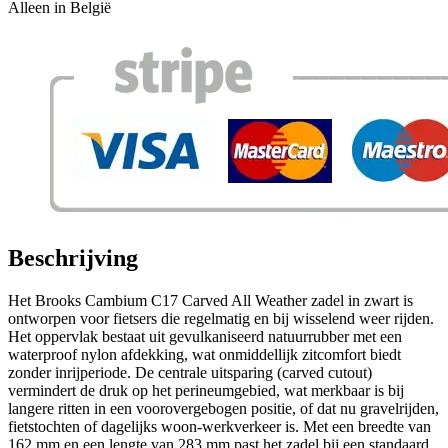
Alleen in België
Beschrijving
Het Brooks Cambium C17 Carved All Weather zadel in zwart is
ontworpen voor fietsers die regelmatig en bij wisselend weer rijden.
Het oppervlak bestaat uit gevulkaniseerd natuurrubber met een
waterproof nylon afdekking, wat onmiddellijk zitcomfort biedt
zonder inrijperiode. De centrale uitsparing (carved cutout)
vermindert de druk op het perineumgebied, wat merkbaar is bij
langere ritten in een voorovergebogen positie, of dat nu gravelrijden,
fietstochten of dagelijks woon-werkverkeer is. Met een breedte van
162 mm en een lengte van 283 mm past het zadel bij een standaard