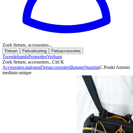
Zoek fietsen, accessoires...
Fietsen
Fietsuitrusting
Fietsaccessoires
Tweedehands
Promoties
Verhuur
Zoek fietsen, accessoires...
Ctrl K
Accessoirecatalogus
Fietsaccessoires
Bagage
Stuurtas
C.Pouki Amono
medium unique