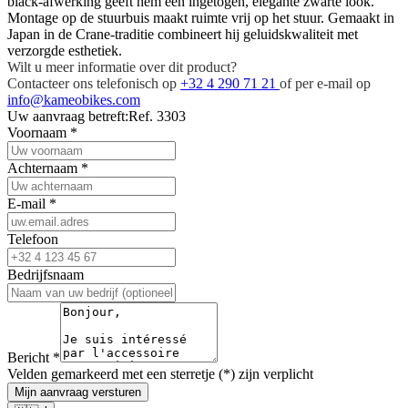
black-afwerking geeft hem een ingetogen, elegante zwarte look.
Montage op de stuurbuis maakt ruimte vrij op het stuur. Gemaakt in
Japan in de Crane-traditie combineert hij geluidskwaliteit met
verzorgde esthetiek.
Wilt u meer informatie over dit product?
Contacteer ons telefonisch op
+32 4 290 71 21
of per e-mail op
info@kameobikes.com
Uw aanvraag betreft:
Ref. 3303
Voornaam
*
Achternaam
*
E-mail
*
Telefoon
Bedrijfsnaam
Bericht
*
Velden gemarkeerd met een sterretje (*) zijn verplicht
Mijn aanvraag versturen