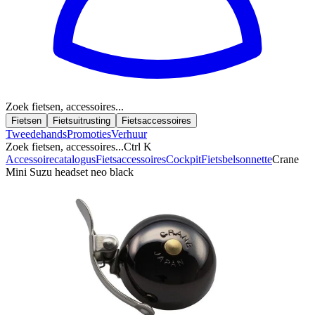
Zoek fietsen, accessoires...
Fietsen
Fietsuitrusting
Fietsaccessoires
Tweedehands
Promoties
Verhuur
Zoek fietsen, accessoires...
Ctrl K
Accessoirecatalogus
Fietsaccessoires
Cockpit
Fietsbel
sonnette
Crane
Mini Suzu headset neo black