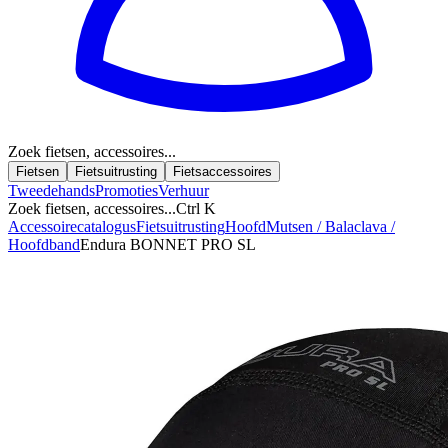
Zoek fietsen, accessoires...
Fietsen
Fietsuitrusting
Fietsaccessoires
Tweedehands
Promoties
Verhuur
Zoek fietsen, accessoires...
Ctrl K
Accessoirecatalogus
Fietsuitrusting
Hoofd
Mutsen / Balaclava /
Hoofdband
Endura BONNET PRO SL