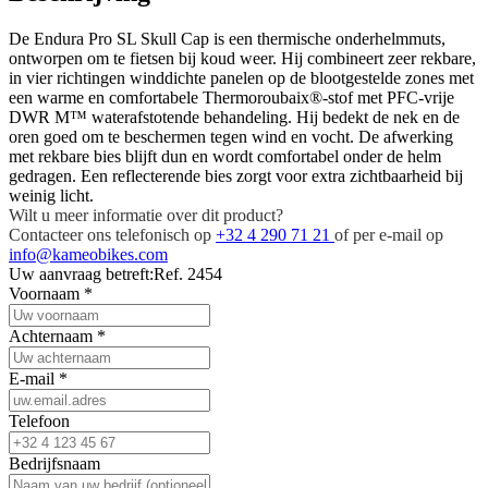
De Endura Pro SL Skull Cap is een thermische onderhelmmuts,
ontworpen om te fietsen bij koud weer. Hij combineert zeer rekbare,
in vier richtingen winddichte panelen op de blootgestelde zones met
een warme en comfortabele Thermoroubaix®-stof met PFC-vrije
DWR M™ waterafstotende behandeling. Hij bedekt de nek en de
oren goed om te beschermen tegen wind en vocht. De afwerking
met rekbare bies blijft dun en wordt comfortabel onder de helm
gedragen. Een reflecterende bies zorgt voor extra zichtbaarheid bij
weinig licht.
Wilt u meer informatie over dit product?
Contacteer ons telefonisch op
+32 4 290 71 21
of per e-mail op
info@kameobikes.com
Uw aanvraag betreft:
Ref. 2454
Voornaam
*
Achternaam
*
E-mail
*
Telefoon
Bedrijfsnaam