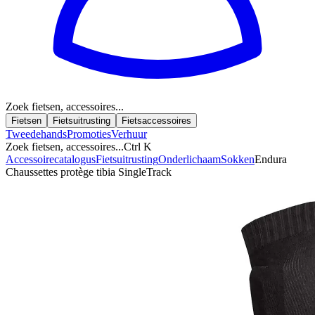
Zoek fietsen, accessoires...
Fietsen
Fietsuitrusting
Fietsaccessoires
Tweedehands
Promoties
Verhuur
Zoek fietsen, accessoires...
Ctrl K
Accessoirecatalogus
Fietsuitrusting
Onderlichaam
Sokken
Endura
Chaussettes protège tibia SingleTrack