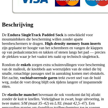
Beschrijving
De
Endura SingleTrack Padded Sock
is ontwikkeld voor
mountainbikers die bescherming willen zonder aparte
beenbeschermers te dragen.
High-density memory foam inserts
zijn geplaatst ter hoogte van het scheenbeen en vangen de klappen
op van pedaalcontacten en takken of stenen langs het pad — precies
de plekken waar je het vaakst iets raakt op technisch singletrack.
Rondom de
enkels
zorgen extra schuimvullingen voor bescherming
van de malleoli, de knobbels aan weerszijden van de enkel die bij
smalle, rotsachtige passages snel in aanraking komen met obstakels.
Het zachte,
vochtafvoerende garen
trekt zweet snel van de huid
weg, zodat de voet droog blijft ook tijdens langere of inspannende
ritten.
De
elastische manchet
bovenaan de sok voorkomt dat hij afzakt
zonder de kuit te knellen. Verkrijgbaar in zwart, hoge uitvoering, in
twee maten:
S/M (maat 35–42)
en
L/XL (maat 42,5–47)
. Een
eenvoudige manier om dagelijkse trailbescherming toe te voegen