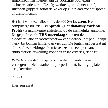
anatomisch meshpaneel aan de voorzijde voor extra
luchtcirculatie zorgt. De afgewerkte pijprand met ultrafijne
siliconen grippers houdt de koker op zijn plaats zonder sporen
of drukongemak.
Het hart van deze bibshort is de
600 Series zeem
. Het
computergestuurde
CVP-profiel (Continuously Variable
Profile)
is nauwkeurig afgestemd op de mannelijke anatomie.
De geperforeerde
TRS-tussenlaag
verbetert de
bloedcirculatie en vochtafvoer — een voordeel dat je duidelijk
merkt bij tochten langer dan vier uur. De buitenlaag bestaat uit
ultrazachte, sneldrogende microvezel met een permanent
antibacteriële afwerking voor een frisse ervaring rit na rit.
Reflecterende details
op de achterste pijprandstroken
verhogen de zichtbaarheid bij beperkt licht, handig bij late
terugkeerritten.
99,22 €
Kies een maat