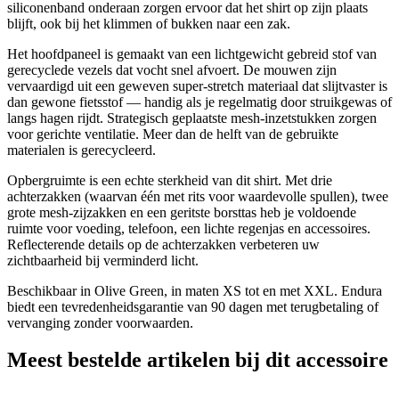
siliconenband onderaan zorgen ervoor dat het shirt op zijn plaats
blijft, ook bij het klimmen of bukken naar een zak.
Het hoofdpaneel is gemaakt van een lichtgewicht gebreid stof van
gerecyclede vezels dat vocht snel afvoert. De mouwen zijn
vervaardigd uit een geweven super-stretch materiaal dat slijtvaster is
dan gewone fietsstof — handig als je regelmatig door struikgewas of
langs hagen rijdt. Strategisch geplaatste mesh-inzetstukken zorgen
voor gerichte ventilatie. Meer dan de helft van de gebruikte
materialen is gerecycleerd.
Opbergruimte is een echte sterkheid van dit shirt. Met drie
achterzakken (waarvan één met rits voor waardevolle spullen), twee
grote mesh-zijzakken en een geritste borsttas heb je voldoende
ruimte voor voeding, telefoon, een lichte regenjas en accessoires.
Reflecterende details op de achterzakken verbeteren uw
zichtbaarheid bij verminderd licht.
Beschikbaar in Olive Green, in maten XS tot en met XXL. Endura
biedt een tevredenheidsgarantie van 90 dagen met terugbetaling of
vervanging zonder voorwaarden.
Meest bestelde artikelen bij dit accessoire