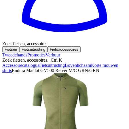
Zoek fietsen, accessoires...
Fietsen
Fietsuitrusting
Fietsaccessoires
Tweedehands
Promoties
Verhuur
Zoek fietsen, accessoires...
Ctrl K
Accessoirecatalogus
Fietsuitrusting
Bovenlichaam
Korte mouwen
shirts
Endura Maillot GV500 Reiver M/C GRN/GRN