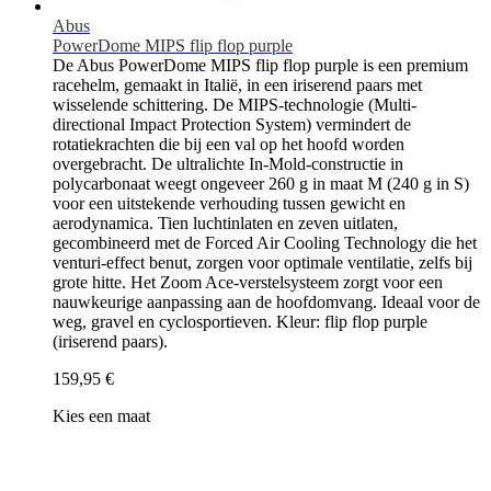
Abus
PowerDome MIPS flip flop purple
De Abus PowerDome MIPS flip flop purple is een premium
racehelm, gemaakt in Italië, in een iriserend paars met
wisselende schittering. De MIPS-technologie (Multi-
directional Impact Protection System) vermindert de
rotatiekrachten die bij een val op het hoofd worden
overgebracht. De ultralichte In-Mold-constructie in
polycarbonaat weegt ongeveer 260 g in maat M (240 g in S)
voor een uitstekende verhouding tussen gewicht en
aerodynamica. Tien luchtinlaten en zeven uitlaten,
gecombineerd met de Forced Air Cooling Technology die het
venturi-effect benut, zorgen voor optimale ventilatie, zelfs bij
grote hitte. Het Zoom Ace-verstelsysteem zorgt voor een
nauwkeurige aanpassing aan de hoofdomvang. Ideaal voor de
weg, gravel en cyclosportieven. Kleur: flip flop purple
(iriserend paars).
159,95 €
Kies een maat