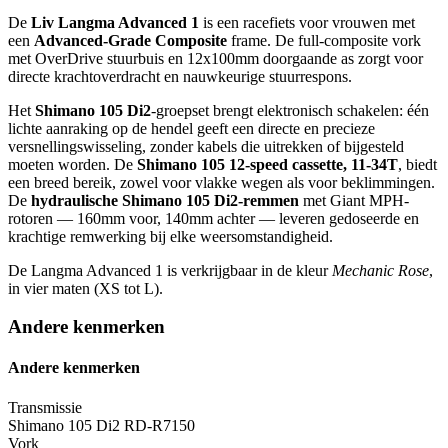
De
Liv Langma Advanced 1
is een racefiets voor vrouwen met
een
Advanced-Grade Composite
frame. De full-composite vork
met OverDrive stuurbuis en 12x100mm doorgaande as zorgt voor
directe krachtoverdracht en nauwkeurige stuurrespons.
Het
Shimano 105 Di2
-groepset brengt elektronisch schakelen: één
lichte aanraking op de hendel geeft een directe en precieze
versnellingswisseling, zonder kabels die uitrekken of bijgesteld
moeten worden. De
Shimano 105 12-speed cassette, 11-34T
, biedt
een breed bereik, zowel voor vlakke wegen als voor beklimmingen.
De
hydraulische Shimano 105 Di2-remmen
met Giant MPH-
rotoren — 160mm voor, 140mm achter — leveren gedoseerde en
krachtige remwerking bij elke weersomstandigheid.
De Langma Advanced 1 is verkrijgbaar in de kleur
Mechanic Rose
,
in vier maten (XS tot L).
Andere kenmerken
Andere kenmerken
Transmissie
Shimano 105 Di2 RD-R7150
Vork