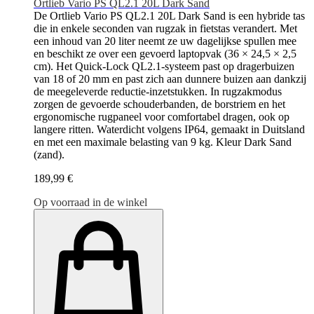
Ortlieb Vario PS QL2.1 20L Dark Sand
De Ortlieb Vario PS QL2.1 20L Dark Sand is een hybride tas
die in enkele seconden van rugzak in fietstas verandert. Met
een inhoud van 20 liter neemt ze uw dagelijkse spullen mee
en beschikt ze over een gevoerd laptopvak (36 × 24,5 × 2,5
cm). Het Quick-Lock QL2.1-systeem past op dragerbuizen
van 18 of 20 mm en past zich aan dunnere buizen aan dankzij
de meegeleverde reductie-inzetstukken. In rugzakmodus
zorgen de gevoerde schouderbanden, de borstriem en het
ergonomische rugpaneel voor comfortabel dragen, ook op
langere ritten. Waterdicht volgens IP64, gemaakt in Duitsland
en met een maximale belasting van 9 kg. Kleur Dark Sand
(zand).
189,99 €
Op voorraad in de winkel