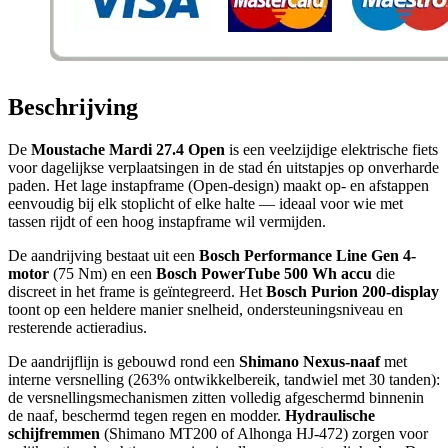
Beschrijving
De
Moustache Mardi 27.4 Open
is een veelzijdige elektrische fiets
voor dagelijkse verplaatsingen in de stad én uitstapjes op onverharde
paden. Het lage instapframe (Open-design) maakt op- en afstappen
eenvoudig bij elk stoplicht of elke halte — ideaal voor wie met
tassen rijdt of een hoog instapframe wil vermijden.
De aandrijving bestaat uit een
Bosch Performance Line Gen 4-
motor
(75 Nm) en een
Bosch PowerTube 500 Wh accu
die
discreet in het frame is geïntegreerd. Het
Bosch Purion 200-display
toont op een heldere manier snelheid, ondersteuningsniveau en
resterende actieradius.
De aandrijflijn is gebouwd rond een
Shimano Nexus-naaf
met
interne versnelling (263% ontwikkelbereik, tandwiel met 30 tanden):
de versnellingsmechanismen zitten volledig afgeschermd binnenin
de naaf, beschermd tegen regen en modder.
Hydraulische
schijfremmen
(Shimano MT200 of Alhonga HJ-472) zorgen voor