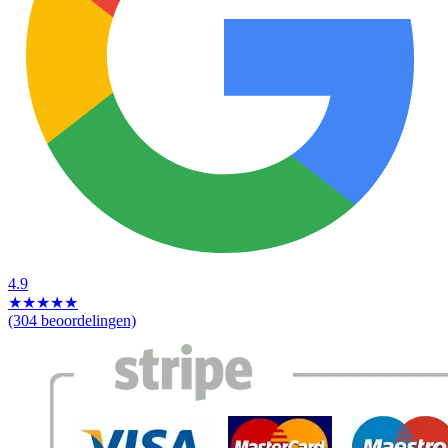
4.9
★
★
★
★
★
(304 beoordelingen)