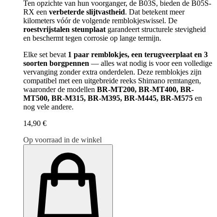
Ten opzichte van hun voorganger, de B03S, bieden de B05S-
RX een
verbeterde slijtvastheid
. Dat betekent meer
kilometers vóór de volgende remblokjeswissel. De
roestvrijstalen steunplaat
garandeert structurele stevigheid
en beschermt tegen corrosie op lange termijn.
Elke set bevat
1 paar remblokjes, een terugveerplaat en 3
soorten borgpennen
— alles wat nodig is voor een volledige
vervanging zonder extra onderdelen. Deze remblokjes zijn
compatibel met een uitgebreide reeks Shimano remtangen,
waaronder de modellen
BR-MT200, BR-MT400, BR-
MT500, BR-M315, BR-M395, BR-M445, BR-M575
en
nog vele andere.
14,90 €
Op voorraad in de winkel