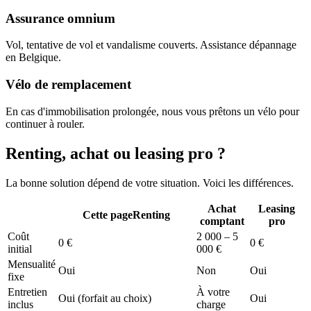
Assurance omnium
Vol, tentative de vol et vandalisme couverts. Assistance dépannage
en Belgique.
Vélo de remplacement
En cas d'immobilisation prolongée, nous vous prêtons un vélo pour
continuer à rouler.
Renting, achat ou leasing pro ?
La bonne solution dépend de votre situation. Voici les différences.
Achat
Leasing
Cette page
Renting
comptant
pro
Coût
2 000 – 5
0 €
0 €
initial
000 €
Mensualité
Oui
Non
Oui
fixe
Entretien
À votre
Oui (forfait au choix)
Oui
inclus
charge