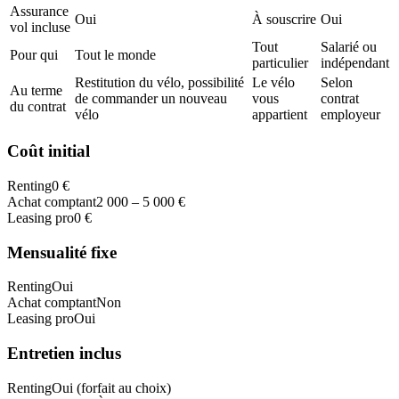
Assurance
Oui
À souscrire
Oui
vol incluse
Tout
Salarié ou
Pour qui
Tout le monde
particulier
indépendant
Restitution du vélo, possibilité
Le vélo
Selon
Au terme
de commander un nouveau
vous
contrat
du contrat
vélo
appartient
employeur
Coût initial
Renting
0 €
Achat comptant
2 000 – 5 000 €
Leasing pro
0 €
Mensualité fixe
Renting
Oui
Achat comptant
Non
Leasing pro
Oui
Entretien inclus
Renting
Oui (forfait au choix)