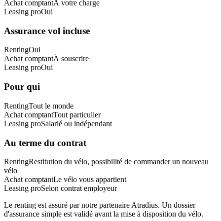
Achat comptant
À votre charge
Leasing pro
Oui
Assurance vol incluse
Renting
Oui
Achat comptant
À souscrire
Leasing pro
Oui
Pour qui
Renting
Tout le monde
Achat comptant
Tout particulier
Leasing pro
Salarié ou indépendant
Au terme du contrat
Renting
Restitution du vélo, possibilité de commander un nouveau
vélo
Achat comptant
Le vélo vous appartient
Leasing pro
Selon contrat employeur
Le renting est assuré par notre partenaire Atradius. Un dossier
d'assurance simple est validé avant la mise à disposition du vélo.