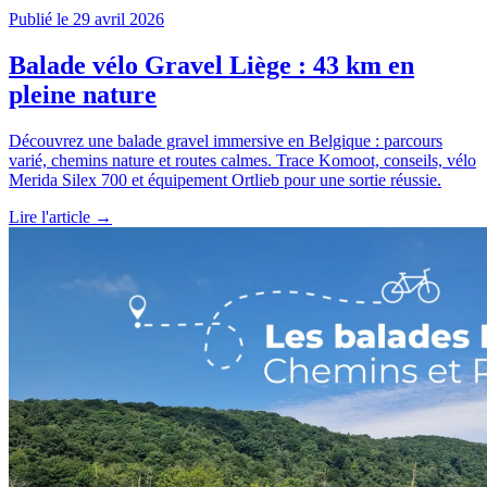
Publié le 29 avril 2026
Balade vélo Gravel Liège : 43 km en
pleine nature
Découvrez une balade gravel immersive en Belgique : parcours
varié, chemins nature et routes calmes. Trace Komoot, conseils, vélo
Merida Silex 700 et équipement Ortlieb pour une sortie réussie.
Lire l'article →