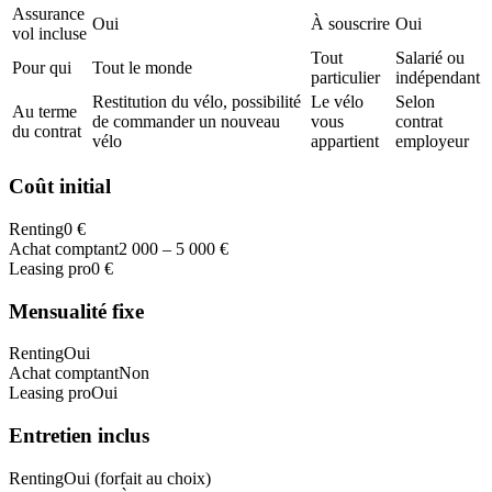
Assurance
Oui
À souscrire
Oui
vol incluse
Tout
Salarié ou
Pour qui
Tout le monde
particulier
indépendant
Restitution du vélo, possibilité
Le vélo
Selon
Au terme
de commander un nouveau
vous
contrat
du contrat
vélo
appartient
employeur
Coût initial
Renting
0 €
Achat comptant
2 000 – 5 000 €
Leasing pro
0 €
Mensualité fixe
Renting
Oui
Achat comptant
Non
Leasing pro
Oui
Entretien inclus
Renting
Oui (forfait au choix)