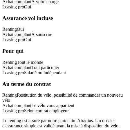
Achat comptant
À votre charge
Leasing pro
Oui
Assurance vol incluse
Renting
Oui
Achat comptant
À souscrire
Leasing pro
Oui
Pour qui
Renting
Tout le monde
Achat comptant
Tout particulier
Leasing pro
Salarié ou indépendant
Au terme du contrat
Renting
Restitution du vélo, possibilité de commander un nouveau
vélo
Achat comptant
Le vélo vous appartient
Leasing pro
Selon contrat employeur
Le renting est assuré par notre partenaire Atradius. Un dossier
d'assurance simple est validé avant la mise à disposition du vélo.