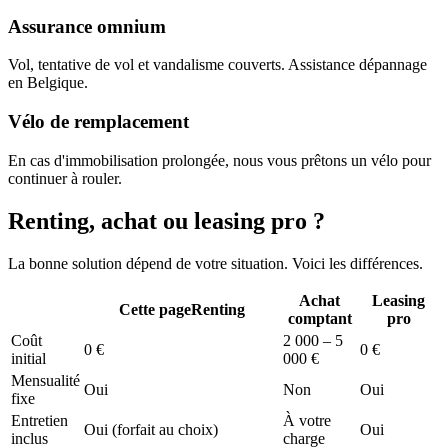
Assurance omnium
Vol, tentative de vol et vandalisme couverts. Assistance dépannage
en Belgique.
Vélo de remplacement
En cas d'immobilisation prolongée, nous vous prêtons un vélo pour
continuer à rouler.
Renting, achat ou leasing pro ?
La bonne solution dépend de votre situation. Voici les différences.
Achat
Leasing
Cette page
Renting
comptant
pro
Coût
2 000 – 5
0 €
0 €
initial
000 €
Mensualité
Oui
Non
Oui
fixe
Entretien
À votre
Oui (forfait au choix)
Oui
inclus
charge