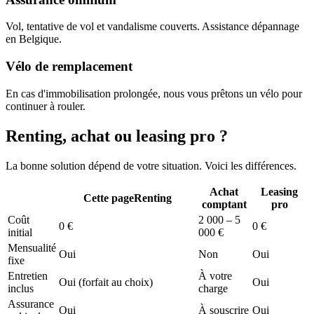
Vol, tentative de vol et vandalisme couverts. Assistance dépannage
en Belgique.
Vélo de remplacement
En cas d'immobilisation prolongée, nous vous prêtons un vélo pour
continuer à rouler.
Renting, achat ou leasing pro ?
La bonne solution dépend de votre situation. Voici les différences.
Achat
Leasing
Cette page
Renting
comptant
pro
Coût
2 000 – 5
0 €
0 €
initial
000 €
Mensualité
Oui
Non
Oui
fixe
Entretien
À votre
Oui (forfait au choix)
Oui
inclus
charge
Assurance
Oui
À souscrire
Oui