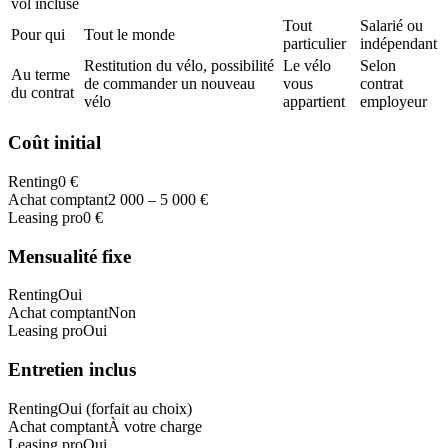
vol incluse
Tout
Salarié ou
Pour qui
Tout le monde
particulier
indépendant
Restitution du vélo, possibilité
Le vélo
Selon
Au terme
de commander un nouveau
vous
contrat
du contrat
vélo
appartient
employeur
Coût initial
Renting
0 €
Achat comptant
2 000 – 5 000 €
Leasing pro
0 €
Mensualité fixe
Renting
Oui
Achat comptant
Non
Leasing pro
Oui
Entretien inclus
Renting
Oui (forfait au choix)
Achat comptant
À votre charge
Leasing pro
Oui