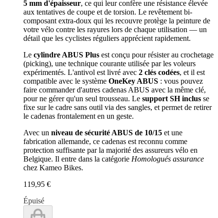
5 mm d'épaisseur
, ce qui leur confère une résistance élevée
aux tentatives de coupe et de torsion. Le revêtement bi-
composant extra-doux qui les recouvre protège la peinture de
votre vélo contre les rayures lors de chaque utilisation — un
détail que les cyclistes réguliers apprécient rapidement.
Le
cylindre ABUS Plus
est conçu pour résister au crochetage
(picking), une technique courante utilisée par les voleurs
expérimentés. L'antivol est livré avec
2 clés codées
, et il est
compatible avec le système
OneKey ABUS
: vous pouvez
faire commander d'autres cadenas ABUS avec la même clé,
pour ne gérer qu'un seul trousseau. Le
support SH inclus
se
fixe sur le cadre sans outil via des sangles, et permet de retirer
le cadenas frontalement en un geste.
Avec un
niveau de sécurité ABUS de 10/15
et une
fabrication allemande, ce cadenas est reconnu comme
protection suffisante par la majorité des assureurs vélo en
Belgique. Il entre dans la catégorie
Homologués assurance
chez Kameo Bikes.
119,95 €
Épuisé