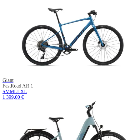
Giant
FastRoad AR 1
S
M
ML
L
XL
1 399,00 €