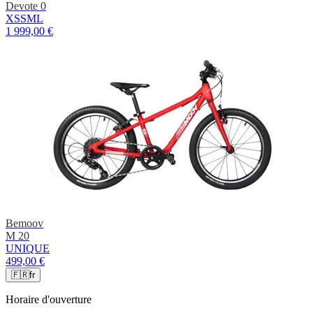
Devote 0
XS
S
M
L
1 999,00 €
Bemoov
M 20
UNIQUE
499,00 €
🇫🇷
fr
Horaire d'ouverture