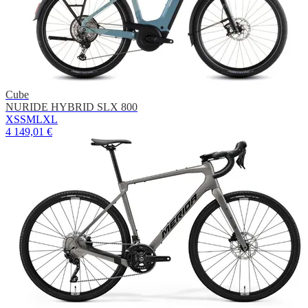
Cube
NURIDE HYBRID SLX 800
XS
S
M
L
XL
4 149,01 €