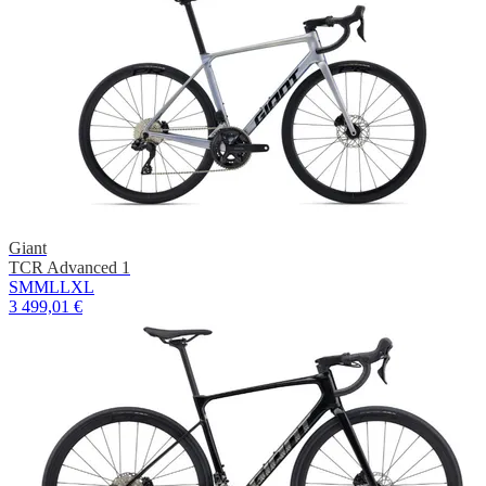
Giant
TCR Advanced 1
S
M
ML
L
XL
3 499,01 €