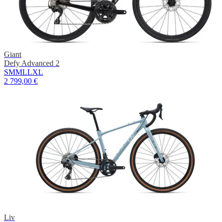
Giant
Defy Advanced 2
S
M
ML
L
XL
2 799,00 €
Liv