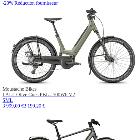
-20%
Réduction fournisseur
Moustache Bikes
J ALL Olive Cues PBL - 500Wh V2
S
M
L
3 999,00 €
3 199,20 €