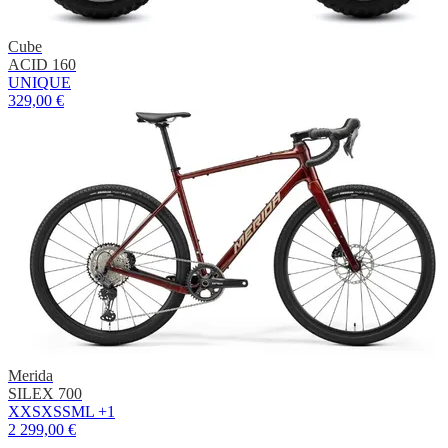
Cube
ACID 160
UNIQUE
329,00 €
Merida
SILEX 700
XXS
XS
S
M
L
+1
2 299,00 €