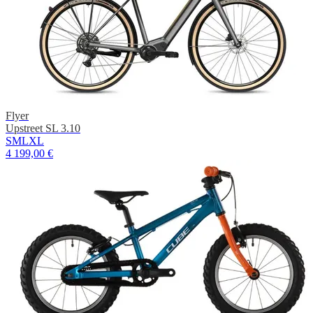
Flyer
Upstreet SL 3.10
S
M
L
XL
4 199,00 €