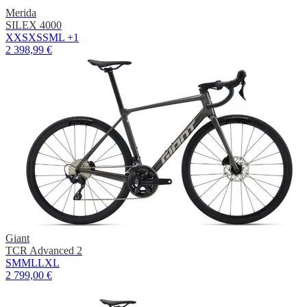
Merida
SILEX 4000
XXS
XS
S
M
L
+1
2 398,99 €
Giant
TCR Advanced 2
S
M
ML
L
XL
2 799,00 €