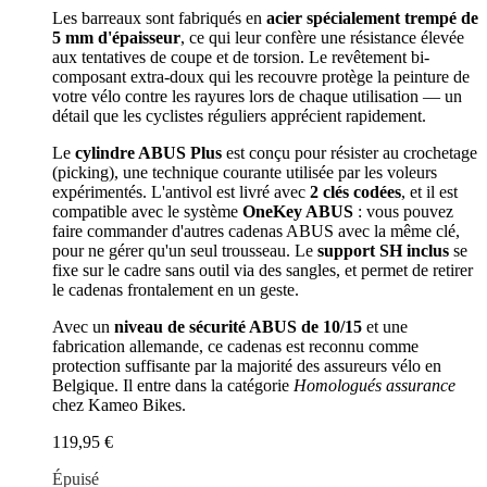
Les barreaux sont fabriqués en
acier spécialement trempé de
5 mm d'épaisseur
, ce qui leur confère une résistance élevée
aux tentatives de coupe et de torsion. Le revêtement bi-
composant extra-doux qui les recouvre protège la peinture de
votre vélo contre les rayures lors de chaque utilisation — un
détail que les cyclistes réguliers apprécient rapidement.
Le
cylindre ABUS Plus
est conçu pour résister au crochetage
(picking), une technique courante utilisée par les voleurs
expérimentés. L'antivol est livré avec
2 clés codées
, et il est
compatible avec le système
OneKey ABUS
: vous pouvez
faire commander d'autres cadenas ABUS avec la même clé,
pour ne gérer qu'un seul trousseau. Le
support SH inclus
se
fixe sur le cadre sans outil via des sangles, et permet de retirer
le cadenas frontalement en un geste.
Avec un
niveau de sécurité ABUS de 10/15
et une
fabrication allemande, ce cadenas est reconnu comme
protection suffisante par la majorité des assureurs vélo en
Belgique. Il entre dans la catégorie
Homologués assurance
chez Kameo Bikes.
119,95 €
Épuisé