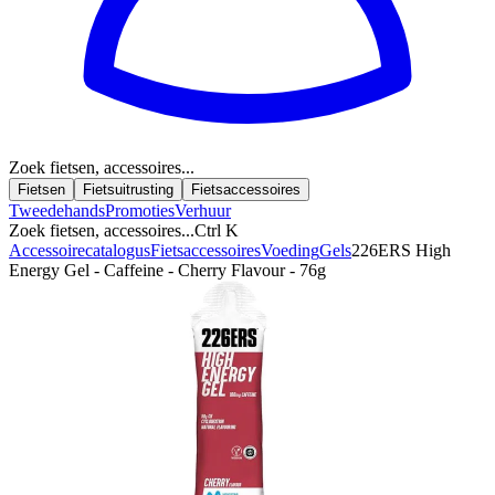
Zoek fietsen, accessoires...
Fietsen
Fietsuitrusting
Fietsaccessoires
Tweedehands
Promoties
Verhuur
Zoek fietsen, accessoires...
Ctrl K
Accessoirecatalogus
Fietsaccessoires
Voeding
Gels
226ERS High
Energy Gel - Caffeine - Cherry Flavour - 76g