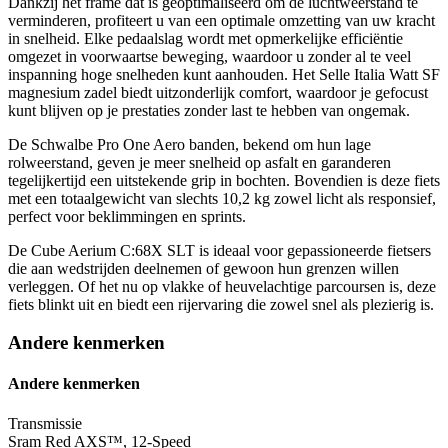
Dankzij het frame dat is geoptimaliseerd om de luchtweerstand te
verminderen, profiteert u van een optimale omzetting van uw kracht
in snelheid. Elke pedaalslag wordt met opmerkelijke efficiëntie
omgezet in voorwaartse beweging, waardoor u zonder al te veel
inspanning hoge snelheden kunt aanhouden. Het Selle Italia Watt SF
magnesium zadel biedt uitzonderlijk comfort, waardoor je gefocust
kunt blijven op je prestaties zonder last te hebben van ongemak.
De Schwalbe Pro One Aero banden, bekend om hun lage
rolweerstand, geven je meer snelheid op asfalt en garanderen
tegelijkertijd een uitstekende grip in bochten. Bovendien is deze fiets
met een totaalgewicht van slechts 10,2 kg zowel licht als responsief,
perfect voor beklimmingen en sprints.
De Cube Aerium C:68X SLT is ideaal voor gepassioneerde fietsers
die aan wedstrijden deelnemen of gewoon hun grenzen willen
verleggen. Of het nu op vlakke of heuvelachtige parcoursen is, deze
fiets blinkt uit en biedt een rijervaring die zowel snel als plezierig is.
Andere kenmerken
Andere kenmerken
Transmissie
Sram Red AXS™, 12-Speed