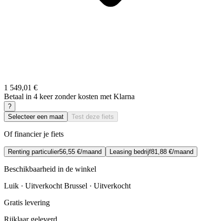
1 549,01 €
Betaal in 4 keer zonder kosten met Klarna
?
Selecteer een maat
Test deze fiets
Of financier je fiets
Renting particulier
56,55 €/maand
Leasing bedrijf
81,88 €/maand
Beschikbaarheid in de winkel
Luik · Uitverkocht
Brussel · Uitverkocht
Gratis levering
Rijklaar geleverd