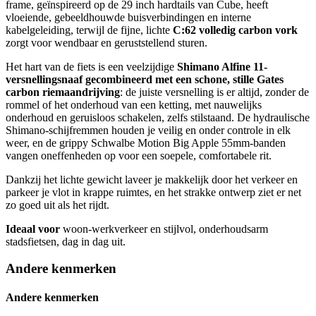
frame, geïnspireerd op de 29 inch hardtails van Cube, heeft
vloeiende, gebeeldhouwde buisverbindingen en interne
kabelgeleiding, terwijl de fijne, lichte
C:62 volledig carbon vork
zorgt voor wendbaar en geruststellend sturen.
Het hart van de fiets is een veelzijdige
Shimano Alfine 11-
versnellingsnaaf gecombineerd met een schone, stille Gates
carbon riemaandrijving
: de juiste versnelling is er altijd, zonder de
rommel of het onderhoud van een ketting, met nauwelijks
onderhoud en geruisloos schakelen, zelfs stilstaand. De hydraulische
Shimano-schijfremmen houden je veilig en onder controle in elk
weer, en de grippy Schwalbe Motion Big Apple 55mm-banden
vangen oneffenheden op voor een soepele, comfortabele rit.
Dankzij het lichte gewicht laveer je makkelijk door het verkeer en
parkeer je vlot in krappe ruimtes, en het strakke ontwerp ziet er net
zo goed uit als het rijdt.
Ideaal voor
woon-werkverkeer en stijlvol, onderhoudsarm
stadsfietsen, dag in dag uit.
Andere kenmerken
Andere kenmerken