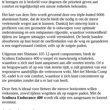
te brengen en is bedoeld voor degenen die prioriteit geven aan
comfort en tegelijkertijd een mooie esthetiek behouden.
Het hart van deze fiets wordt gevormd door een triple-butted 6066
aluminium frame, dat de kracht biedt die nodig is om de meest
veeleisende wegen aan te kunnen. Dankzij het ontwerp kunt u
profiteren van een geometrie die is ontworpen voor optimale
ondersteuning en een ontspannen rijpositie, waardoor vermoeidheid
tijdens uw langere uitstapjes wordt verminderd. De brede banden
absorberen op hun beurt de oneffenheden van de weg en garanderen
u een ongeëvenaard comfort, zelfs op de ruigste paden.
Uitgerust met Shimano 105 12-speed componenten, biedt de
Scultura Endurance 400 u soepel en nauwkeurig schakelen,
waardoor u zich snel kunt aanpassen aan alle soorten terrein. Of u
nu bergopwaarts of op een vlak terrein rijdt, u zult genieten van een
responsieve aandrijflijn die vertrouwen wekt. Met het Merida Comp
SL-zadel is er ook comfort, waardoor u zich kunt concentreren op
uw prestaties zonder dat u er last van heeft.
Deze fiets is ideaal voor fietsers die nieuwe horizonten willen
verkennen, zowel tijdens wegritten als op ruigere paden. Met de
Scultura Endurance 400
wordt elk uitje een aangenaam en lonend
avontuur.