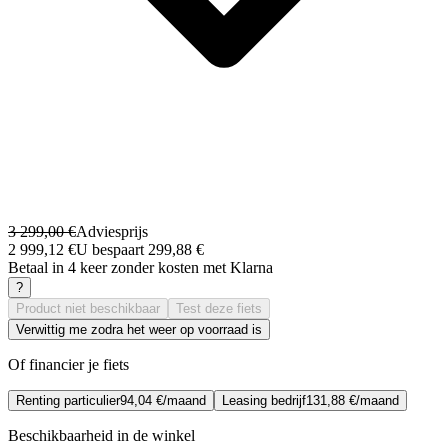
3 299,00 €
Adviesprijs
2 999,12 €
U bespaart 299,88 €
Betaal in 4 keer zonder kosten met Klarna
?
Product niet beschikbaar
Test deze fiets
Verwittig me zodra het weer op voorraad is
Of financier je fiets
Renting particulier
94,04 €/maand
Leasing bedrijf
131,88 €/maand
Beschikbaarheid in de winkel