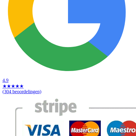
4.9
★
★
★
★
★
(304 beoordelingen)