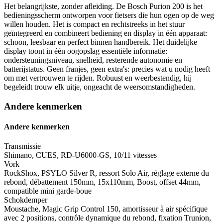
Het belangrijkste, zonder afleiding. De Bosch Purion 200 is het
bedieningsscherm ontworpen voor fietsers die hun ogen op de weg
willen houden. Het is compact en rechtstreeks in het stuur
geïntegreerd en combineert bediening en display in één apparaat:
schoon, leesbaar en perfect binnen handbereik. Het duidelijke
display toont in één oogopslag essentiële informatie:
ondersteuningsniveau, snelheid, resterende autonomie en
batterijstatus. Geen franjes, geen extra's: precies wat u nodig heeft
om met vertrouwen te rijden. Robuust en weerbestendig, hij
begeleidt trouw elk uitje, ongeacht de weersomstandigheden.
Andere kenmerken
Andere kenmerken
Transmissie
Shimano, CUES, RD-U6000-GS, 10/11 vitesses
Vork
RockShox, PSYLO Silver R, ressort Solo Air, réglage externe du
rebond, débattement 150mm, 15x110mm, Boost, offset 44mm,
compatible mini garde-boue
Schokdemper
Moustache, Magic Grip Control 150, amortisseur à air spécifique
avec 2 positions, contrôle dynamique du rebond, fixation Trunion,