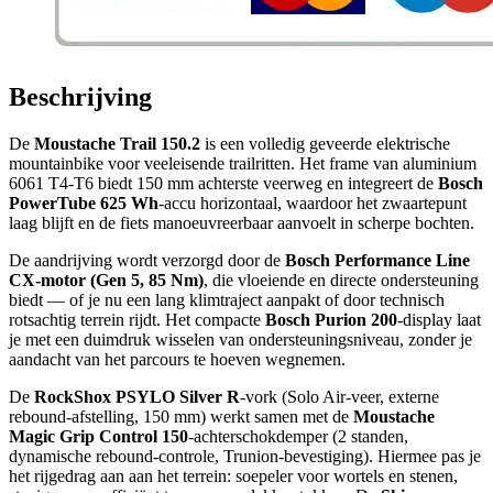
Beschrijving
De
Moustache Trail 150.2
is een volledig geveerde elektrische
mountainbike voor veeleisende trailritten. Het frame van aluminium
6061 T4-T6 biedt 150 mm achterste veerweg en integreert de
Bosch
PowerTube 625 Wh
-accu horizontaal, waardoor het zwaartepunt
laag blijft en de fiets manoeuvreerbaar aanvoelt in scherpe bochten.
De aandrijving wordt verzorgd door de
Bosch Performance Line
CX-motor (Gen 5, 85 Nm)
, die vloeiende en directe ondersteuning
biedt — of je nu een lang klimtraject aanpakt of door technisch
rotsachtig terrein rijdt. Het compacte
Bosch Purion 200
-display laat
je met een duimdruk wisselen van ondersteuningsniveau, zonder je
aandacht van het parcours te hoeven wegnemen.
De
RockShox PSYLO Silver R
-vork (Solo Air-veer, externe
rebound-afstelling, 150 mm) werkt samen met de
Moustache
Magic Grip Control 150
-achterschokdemper (2 standen,
dynamische rebound-controle, Trunion-bevestiging). Hiermee pas je
het rijgedrag aan aan het terrein: soepeler voor wortels en stenen,